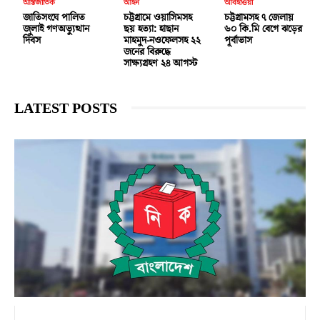
আন্তর্জাতিক
আইন
আবহাওয়া
জাতিসংঘে পালিত
চট্টগ্রামে ওয়াসিমসহ
চট্টগ্রামসহ ৭ জেলায়
জুলাই গণঅভ্যুত্থান
ছয় হত্যা: হাছান
৬০ কি.মি বেগে ঝড়ের
দিবস
মাহমুদ-নওফেলসহ ২২
পূর্বাভাস
জনের বিরুদ্ধে
সাক্ষ্যগ্রহণ ২৪ আগস্ট
LATEST POSTS