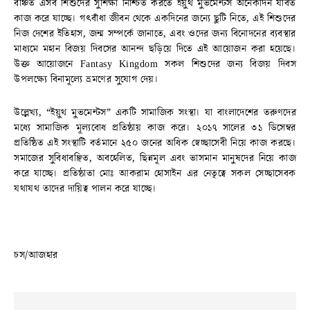
বঞ্চিত এসব শিশুদের সুশিক্ষা নিশ্চিত করতে ইয়ুথ মুভমেন্টস অনেকদিন যাবত
কাজ করে যাচ্ছে। গৎবাঁধা জীবন থেকে একদিনের জন্যে ছুটি নিতে, এই শিশুদের
নিজ দেশের ইতিহাস, জন্ম সম্পর্কে জানাতে, এবং ওদের জন্য বিনোদনের ব্যবস্থার
মাধ্যমে মহান বিজয় দিবসের আনন্দ ছড়িয়ে দিতে এই আয়োজন করা হয়েছে।
উক্ত আয়োজনে Fantasy Kingdom সকল শিশুদের জন্য বিজয় দিবস
উপলক্ষ্যে বিনামূল্যে ভ্রমণের সুযোগ দেয়।
উল্লেখ্য, “ইয়ুথ মুভমেন্টস” একটি সামাজিক সংস্থা। যা বাংলাদেশের তরুণদের
মধ্যে সামাজিক মূল্যবোধ প্রতিষ্ঠায় কাজ করে। ২০১৭ সালের ৩১ ডিসেম্বর
প্রতিষ্ঠিত এই সংস্থাটি বর্তমানে ২৫০ জনের অধিক স্বেচ্ছাসেবী নিয়ে কাজ করছে।
সমাজের সুবিধাবঞ্ছিত, অবহেলিত, ছিন্নমূল এবং ভাসমান মানুষদের নিয়ে কাজ
করে যাচ্ছে। প্রতিষ্ঠাতা মোঃ আকরাম হোসাইন এর নেতৃত্বে সকল সেচ্ছাসেবক
যথাযথ তাদের দায়িত্ব পালন করে যাচ্ছে।
চস/আজহার