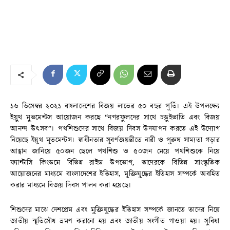
১৬ ডিসেম্বর ২০২১ বাংলাদেশের বিজয় লাভের ৫০ বছর পূর্তি। এই উপলক্ষ্যে
ইয়ুথ মুভমেন্টস আয়োজন করছে “নগরফুলদের সাথে চড়ুইভাতি এবং বিজয়
আনন্দ উৎসব”। পথশিশুদের সাথে বিজয় দিবস উদযাপন করতে এই উদ্যোগ
নিয়েছে ইয়ুথ মুভমেন্টস। স্বাধীনতার সুবর্ণজয়ন্তীতে নারী ও পুরুষ সাম্যতা গড়ার
আহ্বান জানিয়ে ৫০জন ছেলে পথশিশু ও ৫০জন মেয়ে পথশিশুকে নিয়ে
ফ্যান্টাসি কিংডমে বিভিন্ন রাইড উপভোগ, তাদেরকে বিভিন্ন সাংস্কৃতিক
আয়োজনের মাধ্যমে বাংলাদেশের ইতিহাস, মুক্তিযুদ্ধের ইতিহাস সম্পর্কে অবহিত
করার মাধ্যমে বিজয় দিবস পালন করা হয়েছে।
শিশুদের মাঝে দেশপ্রেম এবং মুক্তিযুদ্ধের ইতিহাস সম্পর্কে জানতে তাদের নিয়ে
জাতীয় স্মৃতিসৌধ ভ্রমণ করানো হয় এবং জাতীয় সংগীত গাওয়া হয়। সুবিধা