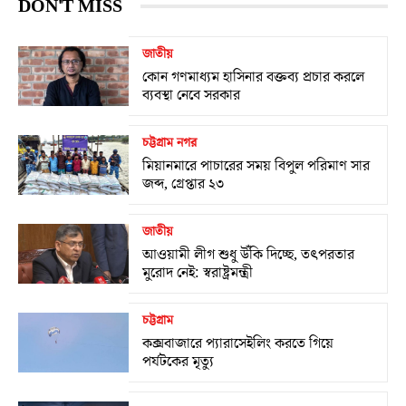
DON'T MISS
জাতীয়
কোন গণমাধ্যম হাসিনার বক্তব্য প্রচার করলে
ব্যবস্থা নেবে সরকার
চট্টগ্রাম নগর
মিয়ানমারে পাচারের সময় বিপুল পরিমাণ সার
জব্দ, গ্রেপ্তার ২৩
জাতীয়
আওয়ামী লীগ শুধু উঁকি দিচ্ছে, তৎপরতার
মুরোদ নেই: স্বরাষ্ট্রমন্ত্রী
চট্টগ্রাম
কক্সবাজারে প্যারাসেইলিং করতে গিয়ে
পর্যটকের মৃত্যু