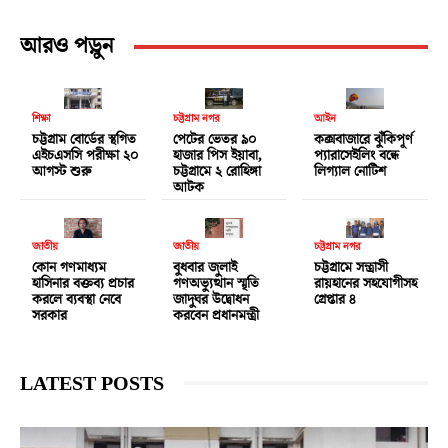
আরও পড়ুন
শিক্ষা
চট্টগ্রাম নগর
আইন
চট্টগ্রাম বোর্ডের স্থগিত
পেটের ভেতর ৯০
কক্সবাজারে ঝুঁকিপূর্ণ
এইচএসসি পরীক্ষা ২০
হাজার পিস ইয়াবা,
প্যারাসেইলিং বন্ধে
আগস্ট শুরু
চট্টগ্রামে ২ রোহিঙ্গা
লিগ্যাল নোটিশ
আটক
জাতীয়
জাতীয়
চট্টগ্রাম নগর
কোন গণমাধ্যম
বুধবার জুলাই
চট্টগ্রামে সন্ত্রাসী
হাসিনার বক্তব্য প্রচার
গণঅভ্যুত্থান স্মৃতি
রায়হানের সহযোগীসহ
করলে ব্যবস্থা নেবে
জাদুঘর উদ্বোধন
গ্রেপ্তার ৪
সরকার
করবেন প্রধানমন্ত্রী
LATEST POSTS