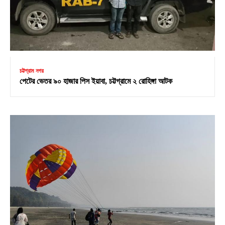
চট্টগ্রাম নগর
পেটের ভেতর ৯০ হাজার পিস ইয়াবা, চট্টগ্রামে ২ রোহিঙ্গা আটক