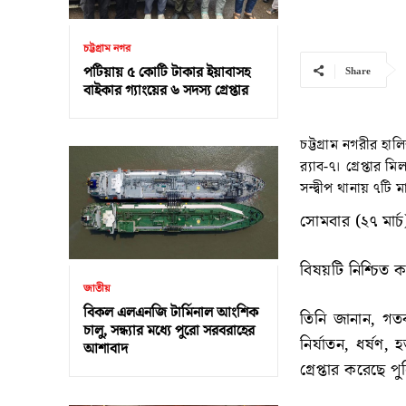
চট্টগ্রাম নগর
পটিয়ায় ৫ কোটি টাকার ইয়াবাসহ
Share
বাইকার গ্যাংয়ের ৬ সদস্য গ্রেপ্তার
চট্টগ্রাম নগরীর হ
র‌্যাব-৭। গ্রেপ্তার 
সন্দ্বীপ থানায় ৭টি
সোমবার (২৭ মার্
বিষয়টি নিশ্চিত 
জাতীয়
বিকল এলএনজি টার্মিনাল আংশিক
তিনি জানান, গত
চালু, সন্ধ্যার মধ্যে পুরো সরবরাহের
নির্যাতন, ধর্ষণ,
আশাবাদ
গ্রেপ্তার করেছে পু