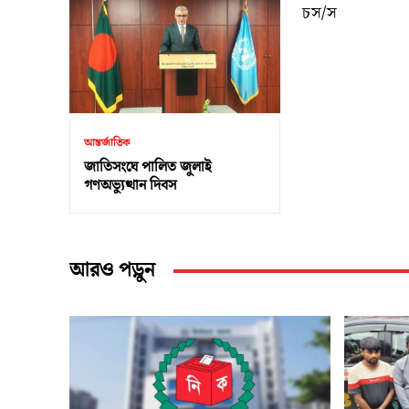
চস/স
আন্তর্জাতিক
জাতিসংঘে পালিত জুলাই
গণঅভ্যুত্থান দিবস
আরও পড়ুন