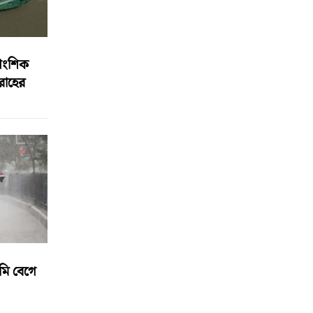
আংশিক
বরাহের
মি বেগে