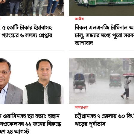
র
জাতীয়
 ৫ কোটি টাকার ইয়াবাসহ
বিকল এলএনজি টার্মিনাল 
গ্যাংয়ের ৬ সদস্য গ্রেপ্তার
চালু, সন্ধ্যার মধ্যে পুরো সর
আশাবাদ
আবহাওয়া
ামে ওয়াসিমসহ ছয় হত্যা: হাছান
চট্টগ্রামসহ ৭ জেলায় ৬০ কি.
-নওফেলসহ ২২ জনের বিরুদ্ধে
ঝড়ের পূর্বাভাস
গ্রহণ ২৪ আগস্ট