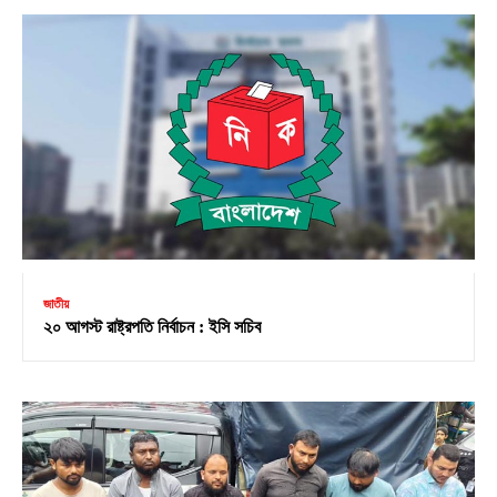
জাতীয়
২০ আগস্ট রাষ্ট্রপতি নির্বাচন : ইসি সচিব