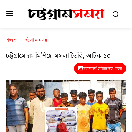
প্রচ্ছদ
চট্টগ্রাম নগর
চট্টগ্রামে রং মিশিয়ে মসলা তৈরি, আটক ১০
ফটোকার্ড ডাউনলোড করুন