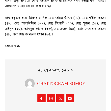
ধনিয়া গুড়া এবং ১২ কেজি ভেজাল রং ও রাসায়নিক পদার্থ উদ্ধার করা হয়েছে।
তাদেরকে থানায় হস্তান্তর করা হয়েছে।
গ্রেপ্তারকৃতরা হলো মিলের মালিক মোঃ জসিম উদ্দিন (৪০), মোঃ শরীফ হোসেন
(৪০), মোঃ আলাউদ্দিন (৩৬), মোঃ জিলানী (২০), মোঃ সুজন (১৯), মোঃ
সাইদুল (২০), আবদুল কাদের (৩৮),মোঃ সজল (৪৩), মোঃ দেলোয়ার হোসেন
(৪৮) এবং মোঃ কামরুল হাসান (২৫)।
চস/আজহার
২৪ মে ২০২৩, ১২:৩৯
CHATTOGRAM SOMOY