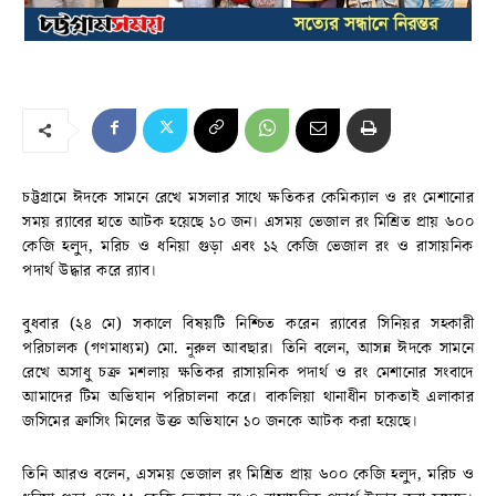
চট্টগ্রামে ঈদকে সামনে রেখে মসলার সাথে ক্ষতিকর কেমিক্যাল ও রং মেশানোর
সময় র‌্যাবের হাতে আটক হয়েছে ১০ জন। এসময় ভেজাল রং মিশ্রিত প্রায় ৬০০
কেজি হলুদ, মরিচ ও ধনিয়া গুড়া এবং ১২ কেজি ভেজাল রং ও রাসায়নিক
পদার্থ উদ্ধার করে র‌্যাব।
বুধবার (২৪ মে) সকালে বিষয়টি নিশ্চিত করেন র‌্যাবের সিনিয়র সহকারী
পরিচালক (গণমাধ্যম) মো. নূরুল আবছার। তিনি বলেন, আসন্ন ঈদকে সামনে
রেখে অসাধু চক্র মশলায় ক্ষতিকর রাসায়নিক পদার্থ ও রং মেশানোর সংবাদে
আমাদের টিম অভিযান পরিচালনা করে। বাকলিয়া থানাধীন চাকতাই এলাকার
জসিমের ক্রাসিং মিলের উক্ত অভিযানে ১০ জনকে আটক করা হয়েছে।
তিনি আরও বলেন, এসময় ভেজাল রং মিশ্রিত প্রায় ৬০০ কেজি হলুদ, মরিচ ও