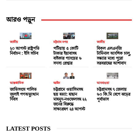
আরও পড়ুন
জাতীয়
চট্টগ্রাম নগর
জাতীয়
২০ আগস্ট রাষ্ট্রপতি
পটিয়ায় ৫ কোটি
বিকল এলএনজি
নির্বাচন : ইসি সচিব
টাকার ইয়াবাসহ
টার্মিনাল আংশিক চালু,
বাইকার গ্যাংয়ের ৬
সন্ধ্যার মধ্যে পুরো
সদস্য গ্রেপ্তার
সরবরাহের আশাবাদ
আন্তর্জাতিক
আইন
আবহাওয়া
জাতিসংঘে পালিত
চট্টগ্রামে ওয়াসিমসহ
চট্টগ্রামসহ ৭ জেলায়
জুলাই গণঅভ্যুত্থান
ছয় হত্যা: হাছান
৬০ কি.মি বেগে ঝড়ের
দিবস
মাহমুদ-নওফেলসহ ২২
পূর্বাভাস
জনের বিরুদ্ধে
সাক্ষ্যগ্রহণ ২৪ আগস্ট
LATEST POSTS