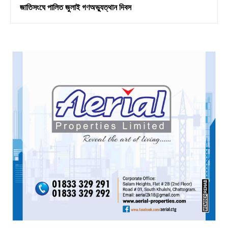
জাতিসংঘে পালিত জুলাই গণঅভ্যুত্থান দিবস