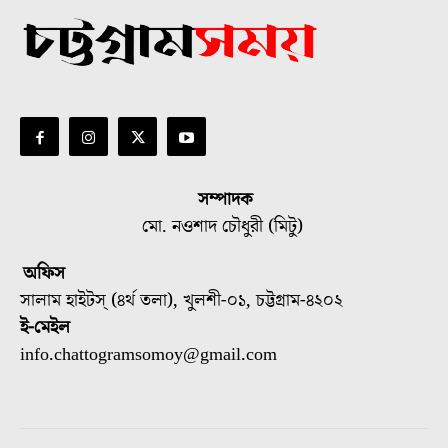
সম্পাদক
মো. নওশাদ চৌধুরী (মিটু)
অফিস
সালাম হাইটস্ (৪র্থ তলা), খুলশী-০১, চট্টগ্রাম-৪২০২
ই-মেইল
info.chattogramsomoy@gmail.com