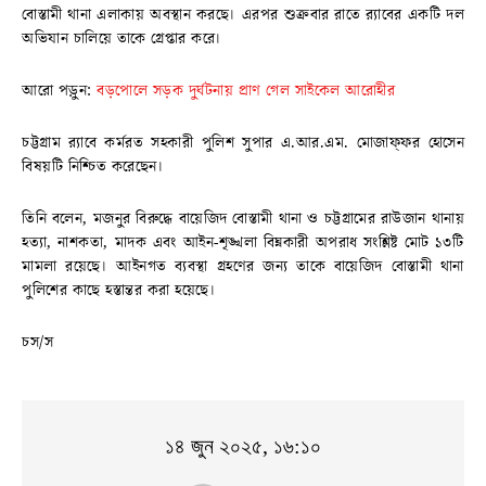
বোস্তামী থানা এলাকায় অবস্থান করছে। এরপর শুক্রবার রাতে র‍্যাবের একটি দল
অভিযান চালিয়ে তাকে গ্রেপ্তার করে।
আরো পড়ুন:
বড়পোলে সড়ক দুর্ঘটনায় প্রাণ গেল সাইকেল আরোহীর
চট্টগ্রাম র‍্যাবে কর্মরত সহকারী পুলিশ সুপার এ.আর.এম. মোজাফ্ফর হোসেন
বিষয়টি নিশ্চিত করেছেন।
তিনি বলেন, মজনুর বিরুদ্ধে বায়েজিদ বোস্তামী থানা ও চট্টগ্রামের রাউজান থানায়
হত্যা, নাশকতা, মাদক এবং আইন-শৃঙ্খলা বিঘ্নকারী অপরাধ সংশ্লিষ্ট মোট ১৩টি
মামলা রয়েছে। আইনগত ব্যবস্থা গ্রহণের জন্য তাকে বায়েজিদ বোস্তামী থানা
পুলিশের কাছে হস্তান্তর করা হয়েছে।
চস/স
১৪ জুন ২০২৫, ১৬:১০