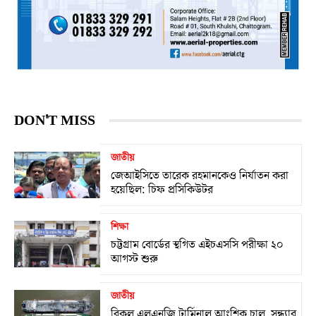
DON'T MISS
জাতীয়
জেআইসিতে তারেক রহমানকেও নির্যাতন করা
হয়েছিল: চিফ প্রসিকিউটর
শিক্ষা
চট্টগ্রাম বোর্ডের স্থগিত এইচএসসি পরীক্ষা ২০
আগস্ট শুরু
জাতীয়
বিকল এলএনজি টার্মিনাল আংশিক চালু, সন্ধ্যার