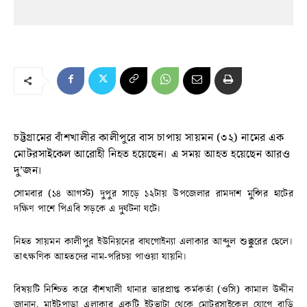
চট্টগ্রামের বাঁশখালীর কালীপুরে বাস চাপায় সায়মন (৩২) নামের এক
মোটরসাইকেল আরোহী নিহত হয়েছেন। এ সময় আহত হয়েছেন আরও
দু’জন।
সোমবার (১৪ আগস্ট) দুপুর সাড়ে ১২টায় উপজেলার রামদাশ মুন্সির হাটের
দক্ষিণ পাশে পিএবি সড়কে এ দুর্ঘটনা ঘটে।
নিহত সায়মন কালীপুর ইউনিয়নের বাঘগোইন্যা এলাকার আব্দুল শুক্কুরের ছেলে।
তাৎক্ষণিক আহতদের নাম-পরিচয় পাওয়া যায়নি।
বিষয়টি নিশ্চিত করে বাঁশখালী থানার ভারপ্রাপ্ত কর্মকর্তা (ওসি) কামাল উদ্দীন
জানান, মাইটপাড়া এলাকার একটি ইটভাটা থেকে মোটরসাইকেল যোগে বাড়ি