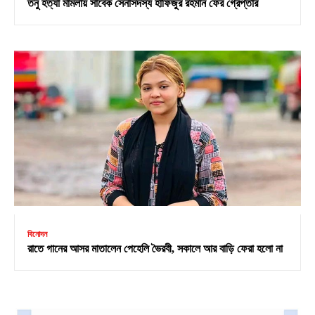
তনু হত্যা মামলায় সাবেক সেনাসদস্য হাফিজুর রহমান ফের গ্রেপ্তার
বিনোদন
রাতে গানের আসর মাতালেন পেহেলি ভৈরবী, সকালে আর বাড়ি ফেরা হলো না