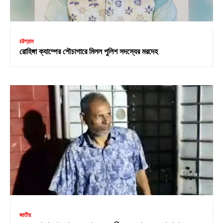
চট্টগ্রাম
রোহিঙ্গা ক্যাম্পের শৌচাগারে মিলল পুলিশ সদস্যের মরদেহ
জাতীয়