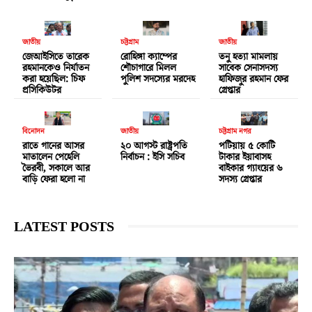
জাতীয়
চট্টগ্রাম
জাতীয়
জেআইসিতে তারেক
রোহিঙ্গা ক্যাম্পের
তনু হত্যা মামলায়
রহমানকেও নির্যাতন
শৌচাগারে মিলল
সাবেক সেনাসদস্য
করা হয়েছিল: চিফ
পুলিশ সদস্যের মরদেহ
হাফিজুর রহমান ফের
প্রসিকিউটর
গ্রেপ্তার
বিনোদন
জাতীয়
চট্টগ্রাম নগর
রাতে গানের আসর
২০ আগস্ট রাষ্ট্রপতি
পটিয়ায় ৫ কোটি
মাতালেন পেহেলি
নির্বাচন : ইসি সচিব
টাকার ইয়াবাসহ
ভৈরবী, সকালে আর
বাইকার গ্যাংয়ের ৬
বাড়ি ফেরা হলো না
সদস্য গ্রেপ্তার
LATEST POSTS