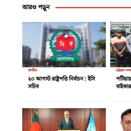
আরও পড়ুন
জাতীয়
চট্টগ্রাম নগ
২০ আগস্ট রাষ্ট্রপতি নির্বাচন : ইসি
পটিয়ায়
সচিব
বাইকার 