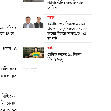
প্যারাসেইলিং বন্ধে লিগ্যাল
নোটিশ
আইন
চট্টগ্রামে ওয়াসিমসহ ছয় হত্যা:
য়েছে। রবিবার
হাছান মাহমুদ-নওফেলসহ ২২
রকে প্রথমে
জনের বিরুদ্ধে সাক্ষ্যগ্রহণ ২৪
আগস্ট
ক প্রচার ও
আইন
ডেভিড ইমনের ১০ দিনের
রিমান্ড মঞ্জুর
ে গুলি করে
িকিৎসক মৃত
দিচ্ছিলেন
ুলি চালায়
গুরুতর আহত