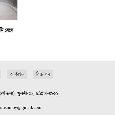
মি বেগে
আর্কাইভ
বিজ্ঞাপন
৪র্থ তলা), খুলশী-০১, চট্টগ্রাম-৪২০২
gramsomoy@gmail.com