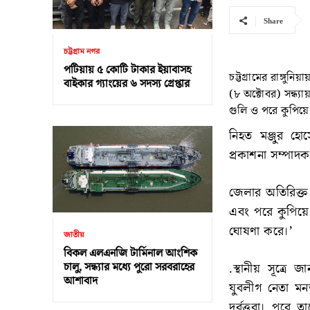
Share
চট্টগ্রাম নগর
পটিয়ায় ৫ কোটি টাকার ইয়াবাসহ
চট্টগ্রামের রাঙ্গুন
বাইকার গ্যাংয়ের ৬ সদস্য গ্রেপ্তার
(৮ অক্টোবর) সন্ধ্য
গুলি ও পরে কুপিয়ে
নিহত মঞ্জুর হোস
প্রকাশনা সম্পাদ
জেলার অতিরিক্ত প
এবং পরে কুপিয়ে
ঘোষণা করে।’
জাতীয়
বিকল এলএনজি টার্মিনাল আংশিক
চালু, সন্ধ্যার মধ্যে পুরো সরবরাহের
.স্থানীয় সূত্র
আশাবাদ
যুবলীগ নেতা মন
দুর্বৃত্তরা। পর