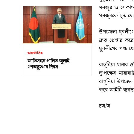
মনজুর ও সেকান্দ
মনজুরকে মৃত ঘ
উপজেলা যুবলীগে
দ্রুত গ্রেপ্তা
যুবলীগের পক্ষ থেক
আন্তর্জাতিক
জাতিসংঘে পালিত জুলাই
রাঙ্গুনিয়া থানার
গণঅভ্যুত্থান দিবস
দু’পক্ষের মারাম
রাঙ্গুনিয়া উপজেলা
করে আইনি ব্যবস্থ
চস/স