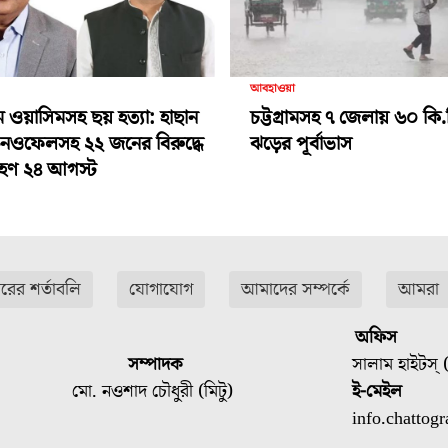
আবহাওয়া
ামে ওয়াসিমসহ ছয় হত্যা: হাছান
চট্টগ্রামসহ ৭ জেলায় ৬০ কি.
-নওফেলসহ ২২ জনের বিরুদ্ধে
ঝড়ের পূর্বাভাস
গ্রহণ ২৪ আগস্ট
ারের শর্তাবলি
যোগাযোগ
আমাদের সম্পর্কে
আমরা
অফিস
সম্পাদক
সালাম হাইটস্ (
মো. নওশাদ চৌধুরী (মিটু)
ই-মেইল
info.chatto