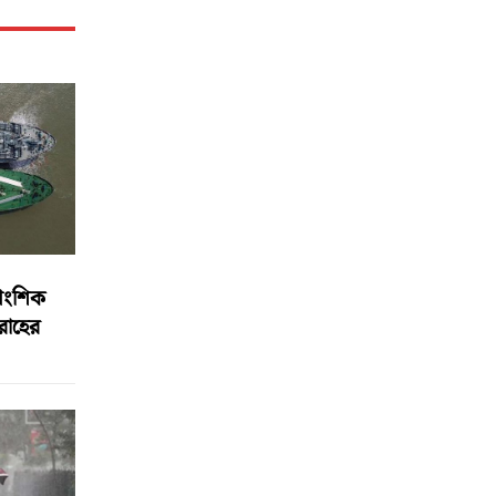
আংশিক
বরাহের