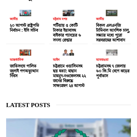
জাতীয়
চট্টগ্রাম নগর
জাতীয়
২০ আগস্ট রাষ্ট্রপতি
পটিয়ায় ৫ কোটি
বিকল এলএনজি
নির্বাচন : ইসি সচিব
টাকার ইয়াবাসহ
টার্মিনাল আংশিক চালু,
বাইকার গ্যাংয়ের ৬
সন্ধ্যার মধ্যে পুরো
সদস্য গ্রেপ্তার
সরবরাহের আশাবাদ
আন্তর্জাতিক
আইন
আবহাওয়া
জাতিসংঘে পালিত
চট্টগ্রামে ওয়াসিমসহ
চট্টগ্রামসহ ৭ জেলায়
জুলাই গণঅভ্যুত্থান
ছয় হত্যা: হাছান
৬০ কি.মি বেগে ঝড়ের
দিবস
মাহমুদ-নওফেলসহ ২২
পূর্বাভাস
জনের বিরুদ্ধে
সাক্ষ্যগ্রহণ ২৪ আগস্ট
LATEST POSTS