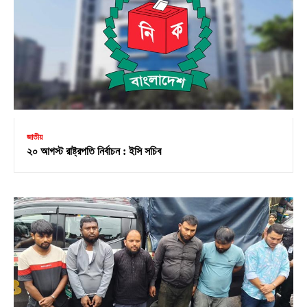
জাতীয়
২০ আগস্ট রাষ্ট্রপতি নির্বাচন : ইসি সচিব