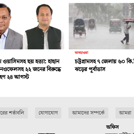
আবহাওয়া
ামে ওয়াসিমসহ ছয় হত্যা: হাছান
চট্টগ্রামসহ ৭ জেলায় ৬০ কি.
-নওফেলসহ ২২ জনের বিরুদ্ধে
ঝড়ের পূর্বাভাস
গ্রহণ ২৪ আগস্ট
ারের শর্তাবলি
যোগাযোগ
আমাদের সম্পর্কে
আমরা
অফিস