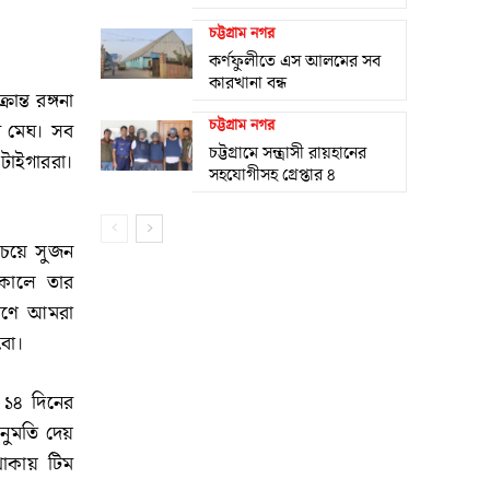
চট্টগ্রাম নগর
কর্ণফুলীতে এস আলমের সব
কারখানা বন্ধ
ন্ত রঙ্গনা
চট্টগ্রাম নগর
র মেঘ। সব
চট্টগ্রামে সন্ত্রাসী রায়হানের
টাইগাররা।
সহযোগীসহ গ্রেপ্তার ৪
চেয়ে সুজন
কালে তার
ারণে আমরা
বো।
 ১৪ দিনের
নুমতি দেয়
 থাকায় টিম