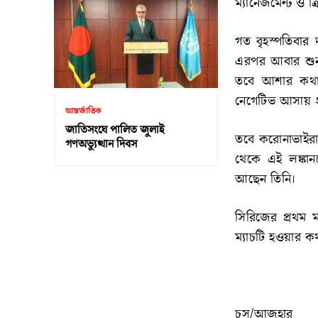
ম্যানেজমেন্ট ও 
গত বৃহস্পতিবার
এরপর আবার শুনতে
তবে আশার কথা 
নেগেটিভ আসায় ২
আন্তর্জাতিক
জাতিসংঘে পালিত জুলাই
তবে করোনাভাইরাস
গণঅভ্যুত্থান দিবস
থেকে এই লঙ্কান
আছেন তিনি।
সিরিজের প্রথম 
ম্যাচটি হওয়ার ক
চস/আজহার