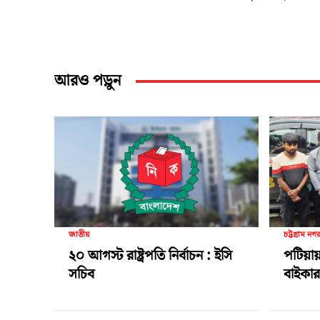
আরও পড়ুন
জাতীয়
চট্টগ্রাম নগ
২০ আগস্ট রাষ্ট্রপতি নির্বাচন : ইসি
পটিয়ায়
সচিব
বাইকার 