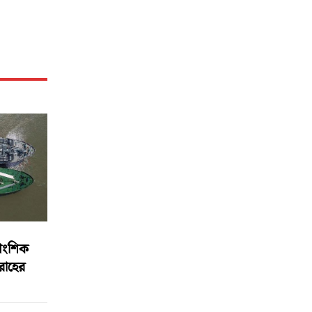
আংশিক
বরাহের