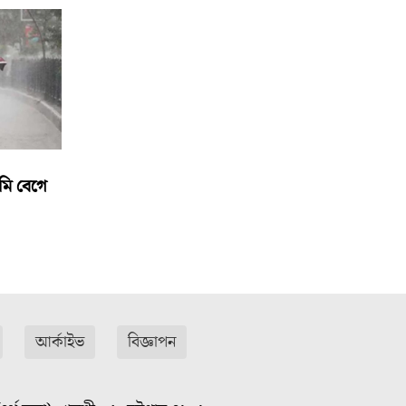
মি বেগে
আর্কাইভ
বিজ্ঞাপন