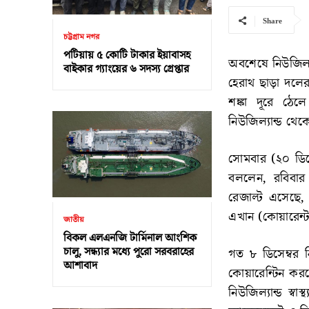
Share
চট্টগ্রাম নগর
পটিয়ায় ৫ কোটি টাকার ইয়াবাসহ
অবশেষে নিউজিল্যা
বাইকার গ্যাংয়ের ৬ সদস্য গ্রেপ্তার
হেরাথ ছাড়া দলের
শঙ্কা দূরে ঠে
নিউজিল্যান্ড থেক
সোমবার (২০ ডিস
বললেন, রবিবার
রেজাল্ট এসেছে,
এখান (কোয়ারেন্
জাতীয়
বিকল এলএনজি টার্মিনাল আংশিক
চালু, সন্ধ্যার মধ্যে পুরো সরবরাহের
গত ৮ ডিসেম্বর 
আশাবাদ
কোয়ারেন্টিন কর
নিউজিল্যান্ড স্ব