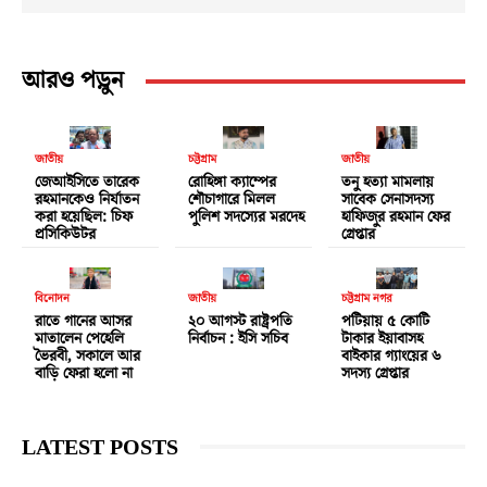
আরও পড়ুন
জাতীয়
চট্টগ্রাম
জাতীয়
জেআইসিতে তারেক
রোহিঙ্গা ক্যাম্পের
তনু হত্যা মামলায়
রহমানকেও নির্যাতন
শৌচাগারে মিলল
সাবেক সেনাসদস্য
করা হয়েছিল: চিফ
পুলিশ সদস্যের মরদেহ
হাফিজুর রহমান ফের
প্রসিকিউটর
গ্রেপ্তার
বিনোদন
জাতীয়
চট্টগ্রাম নগর
রাতে গানের আসর
২০ আগস্ট রাষ্ট্রপতি
পটিয়ায় ৫ কোটি
মাতালেন পেহেলি
নির্বাচন : ইসি সচিব
টাকার ইয়াবাসহ
ভৈরবী, সকালে আর
বাইকার গ্যাংয়ের ৬
বাড়ি ফেরা হলো না
সদস্য গ্রেপ্তার
LATEST POSTS