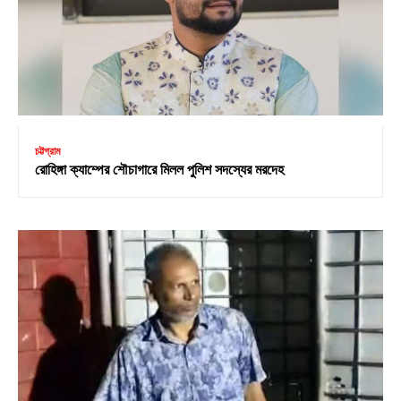
চট্টগ্রাম
রোহিঙ্গা ক্যাম্পের শৌচাগারে মিলল পুলিশ সদস্যের মরদেহ