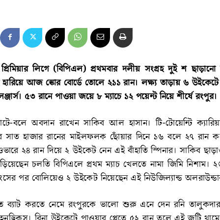
প্রিমিয়ার লিগে (বিপিএল) প্রথমবার দলীয় সংগ্রহ দুই শ ছাড়ানো
হারিয়ে আজ স্কোর বোর্ডে তোলে ২১১ রান। লক্ষ্য তাড়ায় ৬ উইকেটে
যালেঞ্জার্স। ৫৩ রানে পাওয়া জয়ে ৮ ম্যাচে ১২ পয়েন্ট নিয়ে শীর্ষে রংপুর।
যাটে-বলে অবদান রাখেন সাকিব আল হাসান। টি-টোয়েন্টি ক্যারিয়ার
বে সাত হাজার রানের মাইলফলক ছোঁয়ার দিনে ১৬ বলে ২৭ রান ক
ভারে ২৪ রান দিয়ে ২ উইকেট নেন এই বাঁহাতি স্পিনার। সাকিব ছাড়া
ড়িয়েছেন চলতি বিপিএলে প্রথম ম্যাচ খেলতে নামা জিমি নিশাম। 
ংসের পর বোলিয়েও ২ উইকেট নিয়েছেন এই নিউজিল্যান্ড অলরাউন্ডা
ে ব্যাট করতে নেমে রংপুরকে ভালো শুরু এনে দেন রনি তালুকদার
েনড্রিকস। বিনা উইকেটে পাওয়ার প্লেতে ৫২ রান তুলে এই জুটি থাম