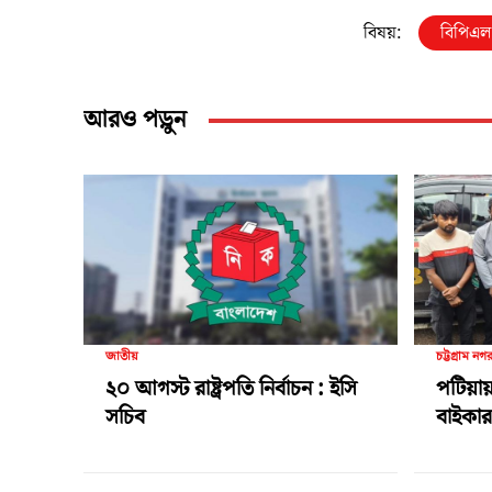
বিষয়:
বিপিএল
আরও পড়ুন
জাতীয়
চট্টগ্রাম নগ
২০ আগস্ট রাষ্ট্রপতি নির্বাচন : ইসি
পটিয়ায়
সচিব
বাইকার 