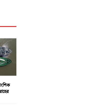
আংশিক
বরাহের