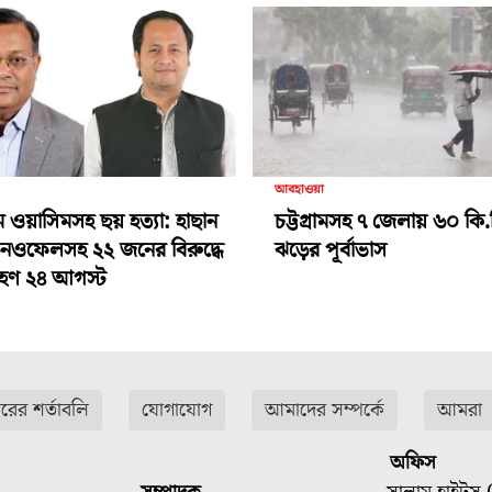
আবহাওয়া
ামে ওয়াসিমসহ ছয় হত্যা: হাছান
চট্টগ্রামসহ ৭ জেলায় ৬০ কি.
-নওফেলসহ ২২ জনের বিরুদ্ধে
ঝড়ের পূর্বাভাস
গ্রহণ ২৪ আগস্ট
ারের শর্তাবলি
যোগাযোগ
আমাদের সম্পর্কে
আমরা
অফিস