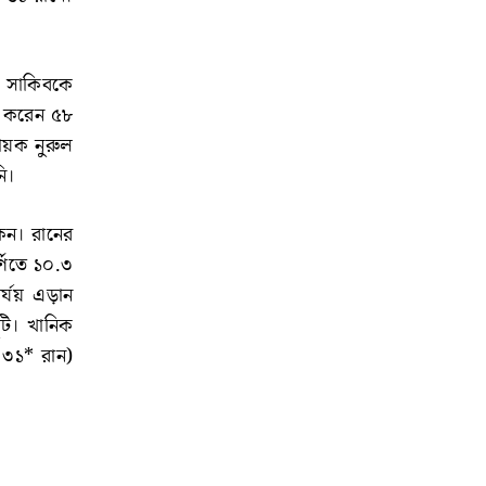
ে সাকিবকে
ে করেন ৫৮
ায়ক নুরুল
নি।
েন। রানের
্ণিতে ১০.৩
র্যয় এড়ান
টি। খানিক
৩১* রান)