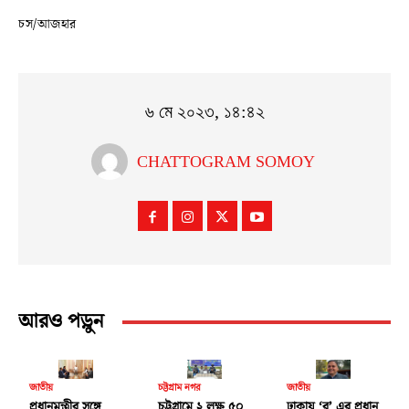
চস/আজহার
৬ মে ২০২৩, ১৪:৪২
CHATTOGRAM SOMOY
আরও পড়ুন
জাতীয়
চট্টগ্রাম নগর
জাতীয়
প্রধানমন্ত্রীর সঙ্গে
চট্টগ্রামে ২ লক্ষ ৫০
ঢাকায় ‘র’ এর প্রধান