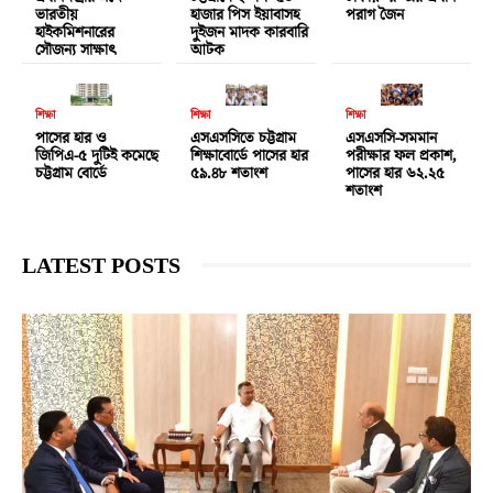
ভারতীয়
হাজার পিস ইয়াবাসহ
পরাগ জৈন
হাইকমিশনারের
দুইজন মাদক কারবারি
সৌজন্য সাক্ষাৎ
আটক
শিক্ষা
শিক্ষা
শিক্ষা
পাসের হার ও
এসএসসিতে চট্টগ্রাম
এসএসসি-সমমান
জিপিএ-৫ দুটিই কমেছে
শিক্ষাবোর্ডে পাসের হার
পরীক্ষার ফল প্রকাশ,
চট্টগ্রাম বোর্ডে
৫৯.৪৮ শতাংশ
পাসের হার ৬২.২৫
শতাংশ
LATEST POSTS