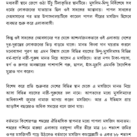
মধ্যবর্তী স্থানে জেগে ওঠা উঁচু টিলাকৃতির স্থানটিতে। মুসলিম-হিন্দু নির্বিশেষে সব
ধর্মের লোকজনের যাতায়াত ছিল ওই সাধকের আস্তানায়। পাগল সাধকের
দেহাবসানের পর তার উপাসনালয়টিকে কামেল পাগল পীরের মসজিদ হিসেবে
ব্যবহার শুরু করে এলাকাবাসী।
কিন্তু ওই সাধকের দেহাবসানের পর থেকে আশ্চর্যজনকভাবে ওই এলাকায় দেশের
দূর-দূরান্তের লোকজনের ভিড় বাড়তে থাকে। মানত কিংবা দান খয়রাত করলে
মনোবাসনা পূরণ হয় এমন বিশ্বাস থেকে বিভিন্ন বয়সের হিন্দু-মুসলিমসহ বিভিন্ন
ধর্ম-বর্ণের নারী-পুরুষ মানত নিয়ে আসেন এ মসজিদে। তারা নগদ টাকা-পয়সা,
স্বর্ণ ও রুপার অলঙ্কারের পাশাপাশি গরু, ছাগল, হাঁস-মুরগি এমনকি বৈদেশিক
মুদ্রাও দান করেন।
বিশেষ করে প্রতি শুক্রবার দেশের বিভিন্ন স্থান থেকে এ মসজিদে মানত নিয়ে
আসা বিভিন্ন বয়সের নারী-পুরুষের ঢল নামে। আগতদের মধ্যে মুসলিমদের
অধিকাংশই জুমার নামাজ আদায় করেন মসজিদে। আর এ ইতিহাস প্রায়
আড়াইশ বছরেরও অধিক সময়ের বলে জানা যায়।
বর্তমানে কিশোরগঞ্জ শহরের ঐতিহাসিক স্থাপনার মধ্যে পাগলা মসজিদ অন্যতম।
শহরের পশ্চিমে হারুয়া এলাকায় নরসুন্দা নদীর তীরে মাত্র ১০ শতাংশ জমির
ওপর মসজিদটি গড়ে উঠলেও বর্তমানে মসজিদ কমপ্লেক্সটি ৩ একর ৮৮ শতাংশ