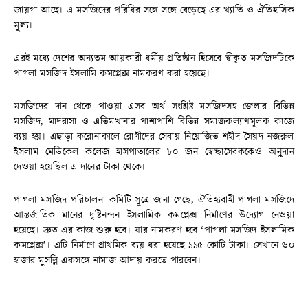
জায়গা আছে। এ মসজিদের পরিধির সঙ্গে সঙ্গে বেড়েছে এর খ্যাতি ও ঐতিহাসিক
মূল্য।
এরই মধ্যে দেশের অন্যতম আয়কারী ধর্মীয় প্রতিষ্ঠান হিসেবে স্বীকৃত মসজিদটিকে
পাগলা মসজিদ ইসলামি কমপ্লেক্স নামকরণ করা হয়েছে।
মসজিদের দান থেকে পাওয়া এসব অর্থ সংশ্লিষ্ট মসজিদসহ জেলার বিভিন্ন
মসজিদ, মাদরাসা ও এতিমখানার পাশাপাশি বিভিন্ন সমাজকল্যাণমূলক কাজে
ব্যয় হয়। এছাড়া করোনাকালে রোগীদের সেবায় নিয়োজিত শহীদ সৈয়দ নজরুল
ইসলাম মেডিকেল কলেজ হাসপাতালের ৮০ জন স্বেচ্ছাসেবককেও অনুদান
দেওয়া হয়েছিল এ দানের টাকা থেকে।
পাগলা মসজিদ পরিচালনা কমিটি সূত্রে জানা গেছে, ঐতিহ্যবাহী পাগলা মসজিদে
আন্তর্জাতিক মানের দৃষ্টিনন্দন ইসলামিক কমপ্লেক্স নির্মাণের উদ্যোগ নেওয়া
হয়েছে। দ্রুত এর কাজ শুরু হবে। যার নামকরণ হবে ‘পাগলা মসজিদ ইসলামিক
কমপ্লেক্স’। এটি নির্মাণে প্রাথমিক ব্যয় ধরা হয়েছে ১১৫ কোটি টাকা। সেখানে ৬০
হাজার মুসল্লি একসঙ্গে নামাজ আদায় করতে পারবেন।