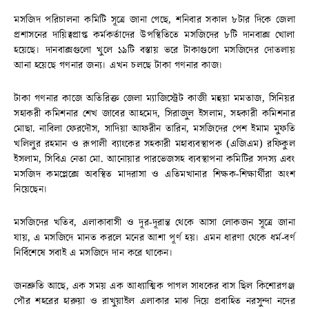
মসজিদ পরিচালনা কমিটি সূত্রে জানা গেছে, শনিবার সকাল ৮টার দিকে জেলা
প্রশাসনের দায়িত্বপ্রাপ্ত কর্মকর্তাদের উপস্থিতিতে মসজিদের ৮টি দানবাক্স খোলা
হয়েছে। দানবাক্সগুলো খুলে ১৯টি বস্তায় ভরে টাকাগুলো মসজিদের দোতলায়
আনা হয়েছে গণনার জন্য। এখন চলছে টাকা গণনার কাজ।
টাকা গণনার কাজে অতিরিক্ত জেলা ম্যাজিস্ট্রেট কাজী মহুয়া মমতাজ, সিনিয়র
সহাকরী কমিশনার শেখ জাবের আহমেদ, সিরাজুল ইসলাম, সহকারী কমিশনার
মোছা. নাবিলা ফেরদৌস, সাদিয়া আফরীন তারিন, মসজিদের পেশ ইমাম মুফতি
খলিলুর রহমান ও রূপালী ব্যাংকের সহকারী মহাব্যবস্থাপক (এজিএম) রফিকুল
ইসলাম, সিবিএ নেতা মো. আনোয়ার পারভেজসহ ব্যবস্থাপনা কমিটির সদস্য এবং
মসজিদ কমপ্লেক্সে অবস্থিত মাদরাসা ও এতিমখানার শিক্ষক-শিক্ষার্থীরা অংশ
নিয়েছেন।
মসজিদের খতিব, এলাকাবাসী ও দূর-দূরান্ত থেকে আসা লোকজন সূত্রে জানা
যায়, এ মসজিদে মানত করলে মনের আশা পূর্ণ হয়। এমন ধারণা থেকে ধর্ম-বর্ণ
নির্বিশেষে সবাই এ মসজিদে দান করে থাকেন।
জনশ্রুতি আছে, এক সময় এক আধ্যাত্মিক পাগল সাধকের বাস ছিল কিশোরগঞ্জ
পৌর শহরের হারুয়া ও রাখুয়াইল এলাকার মাঝ দিয়ে প্রবাহিত নরসুন্দা নদের