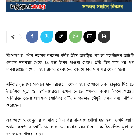
কিশোরগঞ্জ পৌর শহরের নরসুন্দা নদীর তীরে অবস্থিত পাগলা মসজিদের আটটি
লোহার দানবাক্স থেকে ১৯ বস্তা টাকা পাওয়া গেছে। প্রতি তিন মাস পর পর
দানবাক্সগুলো খোলা হয়। এবার রমজানের কারণে চার মাস পর খোলা হলো।
শনিবার (৬ মে) সকালে দানবাক্সগুলো খোলা হয়। সেখানে টাকা ছাড়াও মিলেছে
বৈদেশিক মুদ্রা ও স্বর্ণালঙ্কারও। এখন চলছে গণনার কাজ। কিশোরগঞ্জের
অতিরিক্ত জেলা প্রশাসক (সার্বিক) এটিএম ফরহাদ চৌধুরী এসব তথ্য নিশ্চিত
করেছেন।
এর আগে ৭ জানুয়ারি ৩ মাস ১ দিন পর দানবাক্স খোলা হয়েছিল। ২০টি বস্তায়
তখন রেকর্ড ৪ কোটি ১৮ লাখ ১৬ হাজার ৭৪৪ টাকা এবং বৈদেশিক মুদ্রা ও
স্বর্ণালঙ্কার পাওয়া যায়।