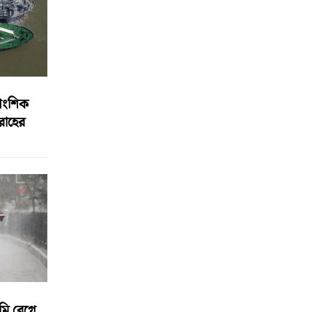
আংশিক
বরাহের
মি বেগে