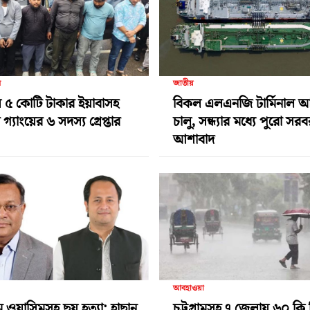
র
জাতীয়
 ৫ কোটি টাকার ইয়াবাসহ
বিকল এলএনজি টার্মিনাল 
গ্যাংয়ের ৬ সদস্য গ্রেপ্তার
চালু, সন্ধ্যার মধ্যে পুরো সর
আশাবাদ
আবহাওয়া
ামে ওয়াসিমসহ ছয় হত্যা: হাছান
চট্টগ্রামসহ ৭ জেলায় ৬০ কি.