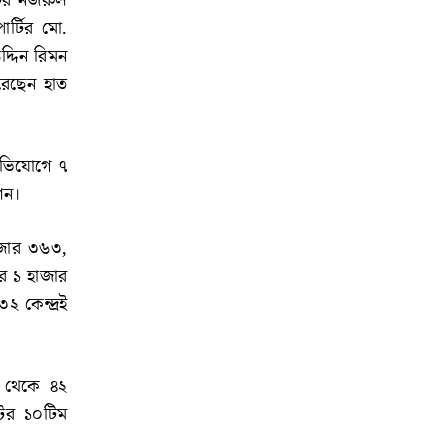
টির নজরুল
র্টির মো.
দ্দিন রিমন
রেছেন হাত
অভিযোগে ৭
শন।
াজার ৩৬৩,
র ১ হাজার
২ কেন্দ্রই
র থেকে ৪২
রেটের ১০টিম