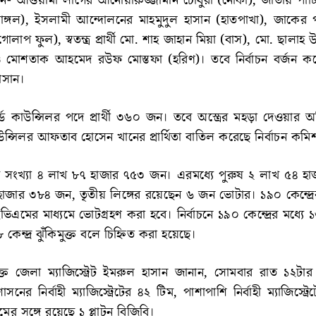
ন- আওয়ামী লীগের আনোয়ারুজ্জামান চৌধুরী (নৌকা), জাতীয় পার্
ঙ্গল), ইসলামী আন্দোলনের মাহমুদুল হাসান (হাতপাখা), জাকের পা
প ফুল), স্বতন্ত্র প্রার্থী মো. শাহ জাহান মিয়া (বাস), মো. ছালাহ উ
) ও মোশতাক আহমেদ রউফ মোস্তফা (হরিণ)। তবে নির্বাচন বর্জন ক
াসান।
ে কাউন্সিলর পদে প্রার্থী ৩৬০ জন। তবে অস্ত্রের মহড়া দেওয়ার 
াউন্সিলর আফতাব হোসেন খানের প্রার্থিতা বাতিল করেছে নির্বাচন কমি
 সংখ্যা ৪ লাখ ৮৭ হাজার ৭৫৩ জন। এরমধ্যে পুরুষ ২ লাখ ৫৪ হ
াজার ৩৮৪ জন, তৃতীয় লিঙ্গের রয়েছেন ৬ জন ভোটার। ১৯০ কেন্দ্রে
এমের মাধ্যমে ভোটগ্রহণ করা হবে। নির্বাচনে ১৯০ কেন্দ্রের মধ্যে ১৩
৮ কেন্দ্র ঝুঁকিমুক্ত বলে চিহ্নিত করা হয়েছে।
্ত জেলা ম্যাজিস্ট্রেট ইমরুল হাসান জানান, সোমবার রাত ১২টা
াসনের নির্বাহী ম্যাজিস্ট্রেটের ৪২ টিম, পাশাপাশি নির্বাহী ম্যাজিস্ট্
মের সঙ্গে রয়েছে ১ প্লাটুন বিজিবি।