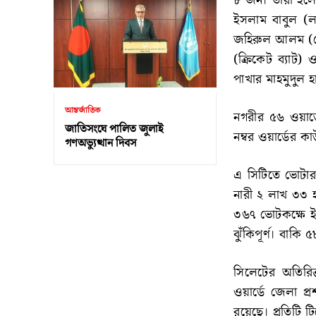
৮ জন। তারা হলে
ইসলাম বাবুল (লা
জহিরুল আলম (গোলা
(ক্রিকেট ব্যাট
পাখার মাহমুদুল হ
আন্তর্জাতিক
নগরীর ৫৬ ওয়ার্ড
জাতিসংঘে পালিত জুলাই
নম্বর ওয়ার্ডের ক
গণঅভ্যুত্থান দিবস
এ সিটিতে ভোটার
নারী ২ লাখ ৩৩ হ
৩৬৭ ভোটকক্ষে ইভি
ঝুঁকিপূর্ণ। বাকি ৫
সিলেটের অতিরিক
ওয়ার্ডে জেলা প্রশ
রয়েছে। প্রতিটি টি