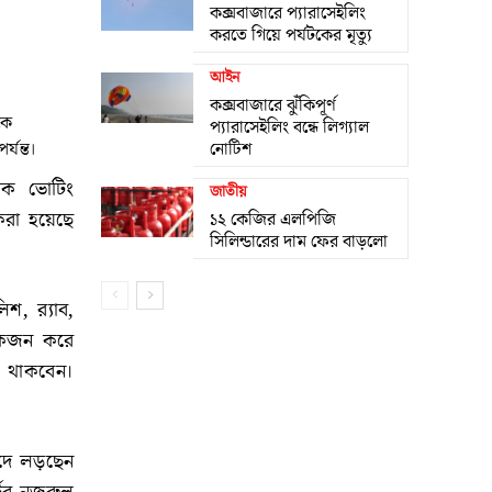
কক্সবাজারে প্যারাসেইলিং
করতে গিয়ে পর্যটকের মৃত্যু
আইন
কক্সবাজারে ঝুঁকিপূর্ণ
কে
প্যারাসেইলিং বন্ধে লিগ্যাল
্যন্ত।
নোটিশ
নিক ভোটিং
জাতীয়
করা হয়েছে
১২ কেজির এলপিজি
সিলিন্ডারের দাম ফের বাড়লো
িশ, র‌্যাব,
 একজন করে
িত থাকবেন।
পদে লড়ছেন