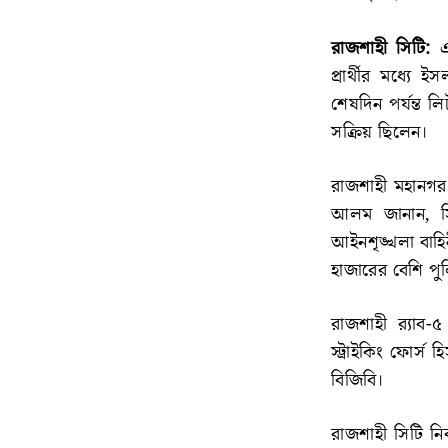
রাজশাহী সিটি:
প্রার্থীর মধ্যে 
শেষদিন পর্যন্ত 
সক্রিয় ছিলেন।
রাজশাহী মহানগর
আলম জানান, সিটি
আইনশৃঙ্খলা বাহিন
হাজারের বেশি পু
রাজশাহী র‌্যাব
স্ট্রাইকিং ফোর্স
বিজিবি।
রাজশাহী সিটি নি