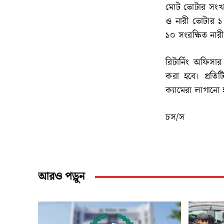
মোট ভোটার সংখ্
ও নারী ভোটার ১ 
১০ সংরক্ষিত নারী 
রিটার্নিং অফিস
করা হবে। প্রতিট
ক্যামেরা লাগানো
চস/স
আরও পড়ুন