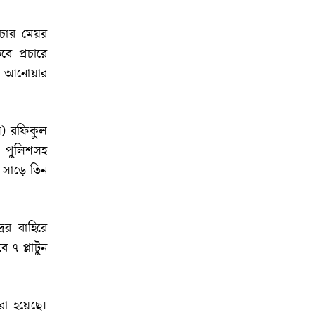
 চার মেয়র
বে প্রচারে
িফ আনোয়ার
ি) রফিকুল
। পুলিশসহ
ে সাড়ে তিন
ের বাহিরে
 ৭ প্লাটুন
করা হয়েছে।