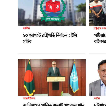
জাতীয়
চট্টগ্রাম নগ
২০ আগস্ট রাষ্ট্রপতি নির্বাচন : ইসি
পটিয়ায়
সচিব
বাইকার 
আন্তর্জাতিক
আইন
জাতিসংঘে পালিত জুলাই গণঅভ্যুত্থান
চট্টগ্র