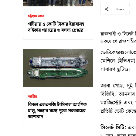
Share
চট্টগ্রাম নগর
পটিয়ায় ৫ কোটি টাকার ইয়াবাসহ
বাইকার গ্যাংয়ের ৬ সদস্য গ্রেপ্তার
রাজশাহী ও সিলেট 
একযোগে রাজশাহীর ১
ভোটকেন্দ্রগুলো
মেশিনে (ইভিএম)
সাধারণ ছুটিও।
জানা গেছে, দুই সি
বিজিবি, আনসার 
জাতীয়
ম্যাজিস্ট্রেট এ
বিকল এলএনজি টার্মিনাল আংশিক
প্রতিটি ভোট কেন্দ
চালু, সন্ধ্যার মধ্যে পুরো সরবরাহের
আশাবাদ
সিলেট সিটি:
এবা