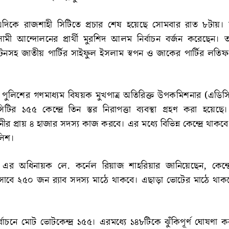
এদিকে রাজশাহী সিটিতে প্রচার শেষ হয়েছে সোমবার রাত ৮টায়।
ইসলামী আন্দোলনের প্রার্থী মুরশিদ আলম নির্বাচন বর্জন করেছেন। ত
লিটনসহ জাতীয় পার্টির সাইফুল ইসলাম স্বপন ও জাকের পার্টির লত
 পুলিশের গণমাধ্যম বিষয়ক মুখপাত্র অতিরিক্ত উপকমিশনার (এডিস
র ১৫৫ কেন্দ্রে তিন স্তর নিরাপত্তা ব্যবস্থা গ্রহণ করা হয়েছে
ীর প্রায় ৪ হাজার সদস্য কাজ করবে। এর মধ্যে বিভিন্ন কেন্দ্রে থাকব
লিশ।
-৫ এর অধিনায়ক লে. কর্নেল রিয়াজ শাহরিয়ার জানিয়েছেন, কেন্দ্র
 হিসাবে ২৫০ জন র‌্যাব সদস্য মাঠে থাকবে। এছাড়া ভোটের মাঠে থাকবে
র্বাচনে মোট ভোটকেন্দ্র ১৫৫। এরমধ্যে ১৪৮টিকে ঝুঁকিপূর্ণ ঘোষণা 