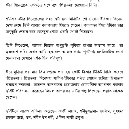
স্টার সিনেপ্লেক্সে দর্শকদের সঙ্গে বসে ‘প্রিয়তমা’ দেখেছেন তিনি।
শনিবার স্টার সিনেপ্লেক্সের সন্ধ্যা ৭টা ৪০ মিনিটের শো দেখেন ইধিকা। সিনেমা
দেখা শেষে তিনি আবার কলকাতায় ফিরেও গেছেন। কলকাতা ফিরে ইধিকা তার
অনুভূতি শেয়ার করে ফেসবুক পেজে একটি পোস্ট দিয়েছেন।
তিনি লিখেছেন, আমার নিজের অনুভূতি লুকিয়ে রাখার অভ্যাস আছে। তা
ছদ্মবেশে করি। এবার আমি ছদ্মবেশে আমার প্রথম পূর্ণদৈর্ঘ্য চলচ্চিত্রটিও দেখে
ফেললাম! যেখানে দর্শক ছিল পরিপূর্ণ।
ঈদে মুক্তির পর মাত্র তিন সপ্তাহে প্রায় ২৫ কোটি টাকার টিকিট বিক্রি করেছে
‘প্রিয়তমা’। প্রিয়তমা’ সিনেমায় শাকিব-ইধিকার পর্দার রসায়ন জমিয়ে উপভোগ
করছেন দর্শকেরা। আরশাদ আদনানের প্রযোজনায় রোম্যান্টিক-অ্যাকশন ঘরানার
ছবিটি পরিচালনা করেছেন হিমেল আশরাফ। এটির গল্প লিখেছেন প্রয়াত ফারুক
হোসেন।
ছবিটিতে আরও অভিনয় করেছেন কাজী হায়াৎ, শহীদুজ্জামান সেলিম, লুৎফর
রহমান জর্জ, ডন, শহীদ উন নবী, এলিনা শাম্মী প্রমুখ।