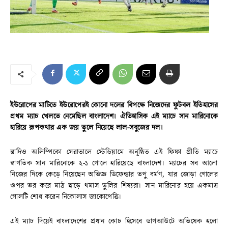
ইউরোপের মাটিতে ইউরোপেরই কোনো দলের বিপক্ষে নিজেদের ফুটবল ইতিহাসের
প্রথম ম্যাচ খেলতে নেমেছিল বাংলাদেশ। ঐতিহাসিক এই ম্যাচে সান মারিনোকে
হারিয়ে রূপকথার এক জয় তুলে নিয়েছে লাল-সবুজের দল।
স্তাদিও অলিম্পিকো সেরাভালে স্টেডিয়ামে অনুষ্ঠিত এই ফিফা প্রীতি ম্যাচে
স্বাগতিক সান মারিনোকে ২-১ গোলে হারিয়েছে বাংলাদেশ। ম্যাচের সব আলো
নিজের দিকে কেড়ে নিয়েছেন অভিজ্ঞ ডিফেন্ডার তপু বর্মণ, যার জোড়া গোলের
ওপর ভর করে মাঠ ছাড়ে থমাস ডুলির শিষ্যরা। সান মারিনোর হয়ে একমাত্র
গোলটি শোধ করেন নিকোলাস জাকোপেত্তি।
এই ম্যাচ দিয়েই বাংলাদেশের প্রধান কোচ হিসেবে ডাগআউটে অভিষেক হলো