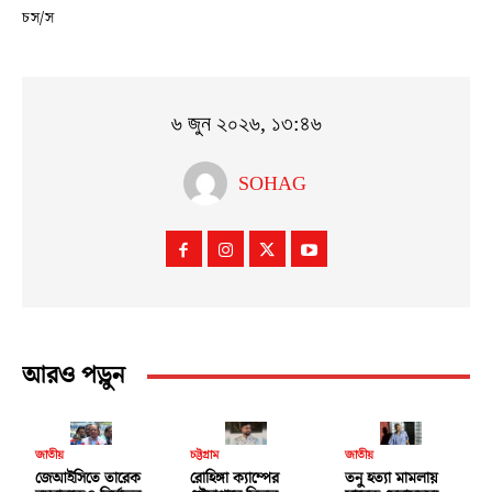
চস/স
৬ জুন ২০২৬, ১৩:৪৬
SOHAG
আরও পড়ুন
জাতীয়
চট্টগ্রাম
জাতীয়
জেআইসিতে তারেক
রোহিঙ্গা ক্যাম্পের
তনু হত্যা মামলায়