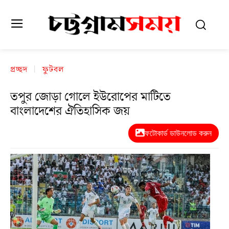
প্রচ্ছদ
ফুটবল
তপুর জোড়া গোলে ইউরোপের মাটিতে
বাংলাদেশের ঐতিহাসিক জয়
ফটোকার্ড ডাউনলোড করুন