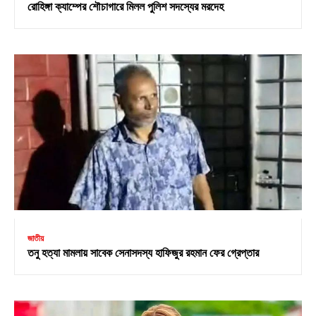
রোহিঙ্গা ক্যাম্পের শৌচাগারে মিলল পুলিশ সদস্যের মরদেহ
জাতীয়
তনু হত্যা মামলায় সাবেক সেনাসদস্য হাফিজুর রহমান ফের গ্রেপ্তার