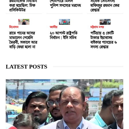
রহমানকেও নির্যাতন
শৌচাগারে মিলল
সাবেক সেনাসদস্য
করা হয়েছিল: চিফ
পুলিশ সদস্যের মরদেহ
হাফিজুর রহমান ফের
প্রসিকিউটর
গ্রেপ্তার
বিনোদন
জাতীয়
চট্টগ্রাম নগর
রাতে গানের আসর
২০ আগস্ট রাষ্ট্রপতি
পটিয়ায় ৫ কোটি
মাতালেন পেহেলি
নির্বাচন : ইসি সচিব
টাকার ইয়াবাসহ
ভৈরবী, সকালে আর
বাইকার গ্যাংয়ের ৬
বাড়ি ফেরা হলো না
সদস্য গ্রেপ্তার
LATEST POSTS