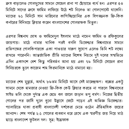
ক্রস বাড়ালেও গোলমুখের সামনে সোহেল রানা পা ছোঁয়াতে ব্যর্থ হন। এরপর ৫৩
মিনিটে সাদের ক্রসে ফাহিম লাফিয়ে উঠে শট নিলেও তা গোলপোস্টে থাকেনি।
ম্যাচের ৬১ মিনিটে সান মারিনোর কাপিচ্ছিয়োনির এক বিপজ্জনক ফ্রি-কিক
কর্নারের বিনিময়ে ক্লিয়ার করেন বাংলাদেশের গোলরক্ষক মিতুল।
এরপর বিশ্বনাথ ঘোষ ও ফাহিমেদুল ইসলাম মাঠে নামেন ফাহিম ও রফিকুলের
জায়গায়। মাঠে নামার খানিক পরই বদলি ডিফেন্ডার বিশ্বনাথের সামনে
প্রতিপক্ষের গোলকিপারকে একা পাওয়ার দারুণ সুযোগ এলেও তিনি শট লক্ষ্যে
রাখতে পারেননি। আন্তর্জাতিক প্রীতি ম্যাচের বিশেষ নিয়মে দুই দলের সম্মতিতে
এদিন একাদশে বেশ কিছু পরিবর্তন আনা হয় এবং ৭৬ মিনিটে সোহেল রানা
সিনিয়রকে তুলে কাজেম শাহ কিরমানিকে মাঠে নামানো হয়।
ম্যাচের শেষ মুহূর্তে, অর্থাৎ ৮৬তম মিনিটে আসে সেই মাহেন্দ্রক্ষণ। বক্সের একটু
সামনে থেকে হামজার নেওয়া ফ্রি-কিক কেউ ক্লিয়ার করতে না পারলে বিশ্বনাথের
সাইড ভলি থেকে দুর্দান্ত এক হেডে বল জালে জড়ান তপু বর্মণ। নিজের দ্বিতীয়
গোলের পর জার্সি খুলে বুনো উল্লাসে ফেটে পড়েন এই অভিজ্ঞ ডিফেন্ডার।
গ্যালারিতে থাকা প্রবাসী বাংলাদেশী দর্শকেরা মেতে ওঠেন ঐতিহাসিক জয়ের
আনন্দে। শেষ পর্যন্ত ২-১ গোলের ব্যবধান ধরে রেখে এক স্মরণীয় জয় নিয়ে মাঠ
ছাড়ে বাংলাদেশ ফুটবল দল। সূত্র: ইত্তেফাক