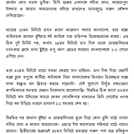
জার্মান কোচ থমাস ডুলির। তিনি শুরুর একাদশে সমিত সোম, ফাহামেদুল
ইসলাম ও জায়ান আহমেদদের বসিয়ে রাখলেও ম্যাচজুড়ে দারুণ কৌশল
দেখিয়েছেন।
ম্যাচের ১৭তম মিনিটে প্রথম ভালো আক্রমণ শানায় বাংলাদেশ, তবে বক্সে
অধিনায়ক জামাল ভূঁইয়ার শট আটকে যায় প্রতিপক্ষ ডিফেন্ডারদের বাধায়। এর
ঠিক দুই মিনিট পর, অর্থাৎ ১৯তম মিনিটে ডান দিক থেকে মোরছালিনের
চমৎকার ক্রসে মাথা ছুঁইয়ে তপু বর্মণ হেডের সাহায্যে বাংলাদেশকে ১-০ গোলে
এগিয়ে নেন।
তবে ৩১তম মিনিটে ম্যাচে সমতা ফেরায় সান মারিনো। ডান দিক দিয়ে বেরার্দি
বক্সে ঢুকে তপুকে কাটিয়ে কাটব্যাক দিলে বাংলাদেশের তিনজন ডিফেন্ডার বক্সে
থাকা সত্ত্বেও বল ক্লিয়ার করতে পারেননি। সেই সুযোগে নিখুঁত লক্ষ্যভেদে
স্বাগতিকদের সমতায় ফেরান নিকোলাস জাকোপেত্তি। বিরতির ঠিক আগে ৩৮তম
মিনিটে সাদ উদ্দিনের সামনে কেবল গোলকিপার থাকলেও তিনি পোস্টের ওপর
দিয়ে বল উড়িয়ে মারলে প্রথমার্ধ ১-১ সমতায় শেষ হয়।
বিরতির পর জামাল ভূঁইয়া ও মোরছালিনকে তুলে নিয়ে কোচ ডুলি মাঠে নামান
সমিত সোম ও জায়ান আহমেদকে। এছাড়া ইসা ফয়সালের পরিবর্তে মাঠে নামেন
জায়ান। দ্বিতীয়ার্ধের শুরুতেই ৪৮তম মিনিটে হামজার দারুণ পাস ধরে রফিকুল