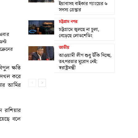
ইয়াবাসহ বাইকার গ্যাংয়ের ৬
সদস্য গ্রেপ্তার
চট্টগ্রাম নগর
চট্টগ্রামে জ্বলছে না চুলা,
 এবার
বেড়েছে লোডশেডিং
েন্ট
জাতীয়
ক্রেনের
আওয়ামী লীগ শুধু উঁকি দিচ্ছে,
তৎপরতার মুরোদ নেই:
িপুল ক্ষতি
স্বরাষ্ট্রমন্ত্রী
াই দখল করে
ার আর্মির
ন রাশিয়ার
়েছে বলে