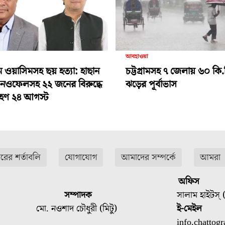
আবহাওয়া
ামে ওয়াসিমসহ ছয় হত্যা: হাছান
চট্টগ্রামসহ ৭ জেলায় ৬০ কি.
-নওফেলসহ ২২ জনের বিরুদ্ধে
ঝড়ের পূর্বাভাস
গ্রহণ ২৪ আগস্ট
ারের শর্তাবলি
যোগাযোগ
আমাদের সম্পর্কে
আমরা
অফিস
সম্পাদক
সালাম হাইটস্ (
মো. নওশাদ চৌধুরী (মিটু)
ই-মেইল
info.chatto