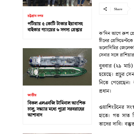
Share
চট্টগ্রাম নগর
পটিয়ায় ৫ কোটি টাকার ইয়াবাসহ
বাইকার গ্যাংয়ের ৬ সদস্য গ্রেপ্তার
ক’দিন আগে রুশ প্রে
চীনের প্রেসিডেন্টকে
ভলোদিমির জেলেন্সক
সেনার সঙ্গে রাশিয়া
বুধবার (২৯ মার্চ
হয়েছে। প্রচুর স
নিতে পেরেছেন। 
প্রধান।
জাতীয়
বিকল এলএনজি টার্মিনাল আংশিক
ওয়াশিংটনের সংস
চালু, সন্ধ্যার মধ্যে পুরো সরবরাহের
হাতে। গত সাত 
আশাবাদ
তাদের দাবি। বস্ত