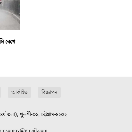
মি বেগে
আর্কাইভ
বিজ্ঞাপন
৪র্থ তলা), খুলশী-০১, চট্টগ্রাম-৪২০২
gramsomoy@gmail.com