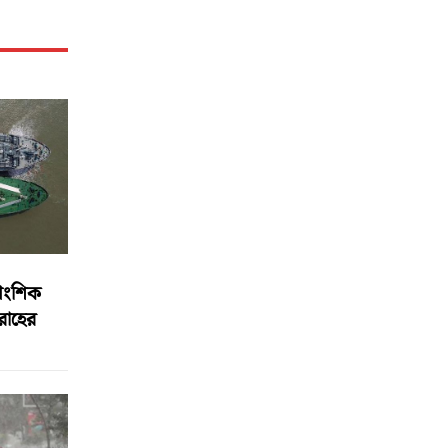
আংশিক
বরাহের