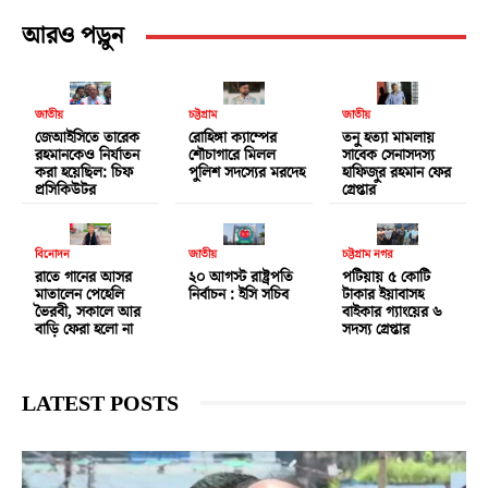
আরও পড়ুন
জাতীয়
চট্টগ্রাম
জাতীয়
জেআইসিতে তারেক
রোহিঙ্গা ক্যাম্পের
তনু হত্যা মামলায়
রহমানকেও নির্যাতন
শৌচাগারে মিলল
সাবেক সেনাসদস্য
করা হয়েছিল: চিফ
পুলিশ সদস্যের মরদেহ
হাফিজুর রহমান ফের
প্রসিকিউটর
গ্রেপ্তার
বিনোদন
জাতীয়
চট্টগ্রাম নগর
রাতে গানের আসর
২০ আগস্ট রাষ্ট্রপতি
পটিয়ায় ৫ কোটি
মাতালেন পেহেলি
নির্বাচন : ইসি সচিব
টাকার ইয়াবাসহ
ভৈরবী, সকালে আর
বাইকার গ্যাংয়ের ৬
বাড়ি ফেরা হলো না
সদস্য গ্রেপ্তার
LATEST POSTS