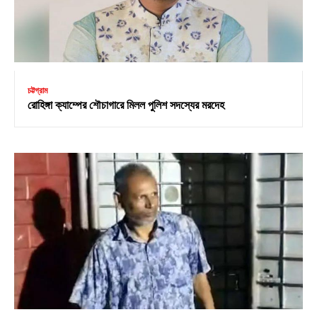
চট্টগ্রাম
রোহিঙ্গা ক্যাম্পের শৌচাগারে মিলল পুলিশ সদস্যের মরদেহ