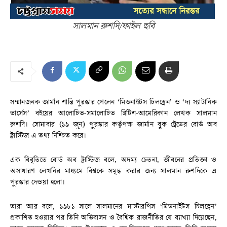
সালমান রুশদি/ফাইল ছবি
সম্মানজনক জার্মান শান্তি পুরস্কার পেলেন ‘মিডনাইটস চিলড্রেন’ ও ‘দ্য স্যাটানিক
ভার্সেস’ বইয়ের আলোচিত-সমালোচিত ব্রিটিশ-আমেরিকান লেখক সালমান
রুশদি। সোমাবার (১৯ জুন) পুরস্কার কর্তৃপক্ষ জার্মান বুক ট্রেডের বোর্ড অব
ট্রাস্টিজ এ তথ্য নিশ্চিত করে।
এক বিবৃতিতে বোর্ড অব ট্রাস্টিজ বলে, অদম্য চেতনা, জীবনের প্রতিজ্ঞা ও
অসাধারণ লেখনির মাধ্যমে বিশ্বকে সমৃদ্ধ করার জন্য সালমান রুশদিকে এ
পুরস্কার দেওয়া হলো।
তারা আর বলে, ১৯৮১ সালে সালমানের মাস্টারপিস ‘মিডনাইটস চিলড্রেন’
প্রকাশিত হওয়ার পর তিনি অভিবাসন ও বৈশ্বিক রাজনীতির যে ব্যাখ্যা দিয়েছেন,