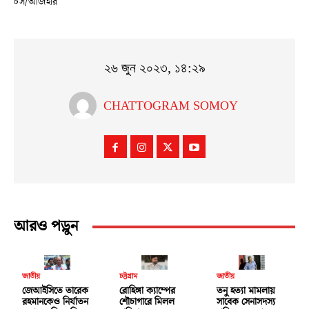
চস/আজহার
২৬ জুন ২০২৩, ১৪:২৯
CHATTOGRAM SOMOY
আরও পড়ুন
জাতীয়
চট্টগ্রাম
জাতীয়
জেআইসিতে তারেক
রোহিঙ্গা ক্যাম্পের
তনু হত্যা মামলায়
রহমানকেও নির্যাতন
শৌচাগারে মিলল
সাবেক সেনাসদস্য