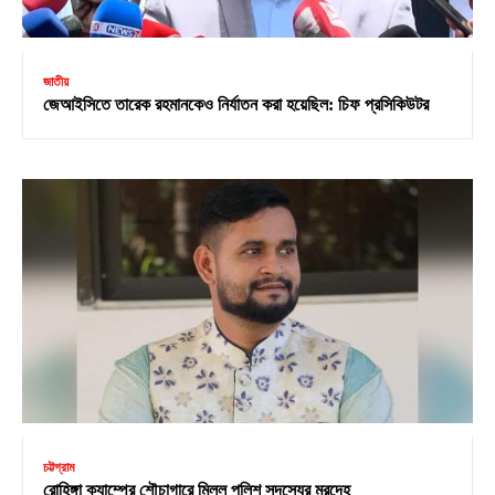
জাতীয়
জেআইসিতে তারেক রহমানকেও নির্যাতন করা হয়েছিল: চিফ প্রসিকিউটর
চট্টগ্রাম
রোহিঙ্গা ক্যাম্পের শৌচাগারে মিলল পুলিশ সদস্যের মরদেহ