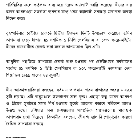
পরিস্থিতির ফলে কর্তৃপক্ষ বাধ্য হয়ে ‘রেড অ্যালার্ট’ জারি করেছে। চীনের চার
স্তরের আবহাওয়া সতর্কতা ব্যবস্থার মধ্যে ‘রেড অ্যালার্ট’ সবচেয়ে মারাত্মক অবস্থা
নির্দেশ করে।
বৃহস্পতিবার বেইজিং রেকর্ডে দ্বিতীয় উষ্ণতম দিনটি উপভোগ করেছে। এদিন
তাপমাত্রা বেড়ে দাঁড়ায় ৪১ দশমিক ১ ডিগ্রি সেলসিয়াস বা ১০৬ ফারেনহাইটে।
চীনের রাজধানীতে রেকর্ড করা সর্বোচ্চ তাপমাত্রাও ছিল এটি।
আধুনিক পদ্ধতিতে তাপমাত্রা রেকর্ড শুরু হওয়ার পর বেইজিংয়ের সর্বকালের
সর্বোচ্চ ৪১ দশমিক ৯ ডিগ্রি সেলসিয়াস বা ১০৭ ফারেনহাইট তাপমাত্রা দেখা
গিয়েছিল ১৯৯৯ সালের ২৪ জুলাই।
চীনা আবহাওয়াবিদরা বলছেন, বর্তমান তাপমাত্রা গরম বাতাসের ভরের মাধ্যমে
সৃষ্টি হয়েছে। এটি বায়ুমণ্ডলে উচ্চচাপের সঙ্গে যুক্ত। এছাড়া স্বল্প মেঘের আবরণ
ও গ্রীষ্মের সূর্যাস্তের সময় দীর্ঘ হওয়ায় সূর্যের আলোর কারণে পরিবেশ আরও
উত্তপ্ত হচ্ছে। এশিয়ার অন্য দেশগুলোয় সাম্প্রতিক সপ্তাহগুলোয় মারাত্মক
তাপপ্রবাহ দেখা দিয়েছে। বিজ্ঞানীরা বলছেন, জীবাশ্ম জ্বালানি পোড়ানোর কারণে
বৈশ্বিক তাপমাত্রা বাড়ছে।