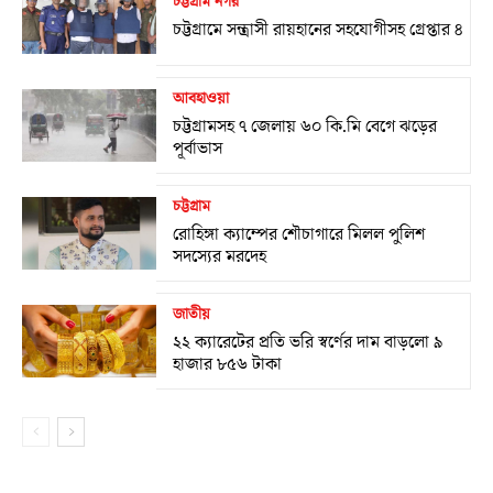
চট্টগ্রাম নগর
চট্টগ্রামে সন্ত্রাসী রায়হানের সহযোগীসহ গ্রেপ্তার ৪
আবহাওয়া
চট্টগ্রামসহ ৭ জেলায় ৬০ কি.মি বেগে ঝড়ের
পূর্বাভাস
চট্টগ্রাম
রোহিঙ্গা ক্যাম্পের শৌচাগারে মিলল পুলিশ
সদস্যের মরদেহ
জাতীয়
২২ ক্যারেটের প্রতি ভরি স্বর্ণের দাম বাড়লো ৯
হাজার ৮৫৬ টাকা