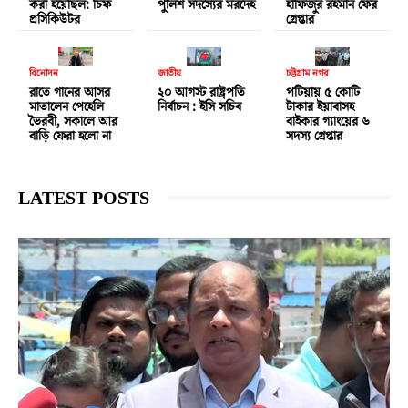
করা হয়েছিল: চিফ
পুলিশ সদস্যের মরদেহ
হাফিজুর রহমান ফের
প্রসিকিউটর
গ্রেপ্তার
বিনোদন
জাতীয়
চট্টগ্রাম নগর
রাতে গানের আসর
২০ আগস্ট রাষ্ট্রপতি
পটিয়ায় ৫ কোটি
মাতালেন পেহেলি
নির্বাচন : ইসি সচিব
টাকার ইয়াবাসহ
ভৈরবী, সকালে আর
বাইকার গ্যাংয়ের ৬
বাড়ি ফেরা হলো না
সদস্য গ্রেপ্তার
LATEST POSTS