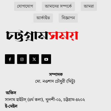
যোগাযোগ
আমাদের সম্পর্কে
আমরা
আর্কাইভ
বিজ্ঞাপন
সম্পাদক
মো. নওশাদ চৌধুরী (মিটু)
অফিস
সালাম হাইটস্ (৪র্থ তলা), খুলশী-০১, চট্টগ্রাম-৪২০২
ই-মেইল