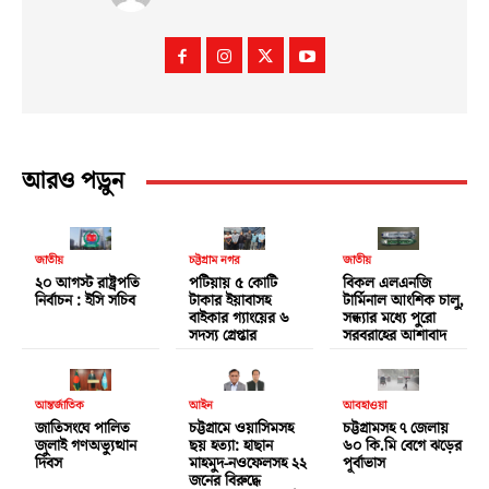
আরও পড়ুন
জাতীয়
চট্টগ্রাম নগর
জাতীয়
২০ আগস্ট রাষ্ট্রপতি
পটিয়ায় ৫ কোটি
বিকল এলএনজি
নির্বাচন : ইসি সচিব
টাকার ইয়াবাসহ
টার্মিনাল আংশিক চালু,
বাইকার গ্যাংয়ের ৬
সন্ধ্যার মধ্যে পুরো
সদস্য গ্রেপ্তার
সরবরাহের আশাবাদ
আন্তর্জাতিক
আইন
আবহাওয়া
জাতিসংঘে পালিত
চট্টগ্রামে ওয়াসিমসহ
চট্টগ্রামসহ ৭ জেলায়
জুলাই গণঅভ্যুত্থান
ছয় হত্যা: হাছান
৬০ কি.মি বেগে ঝড়ের
দিবস
মাহমুদ-নওফেলসহ ২২
পূর্বাভাস
জনের বিরুদ্ধে