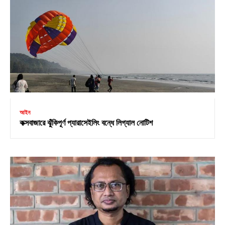
আইন
কক্সবাজারে ঝুঁকিপূর্ণ প্যারাসেইলিং বন্ধে লিগ্যাল নোটিশ