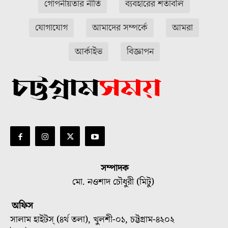
গোপনীয়তার নীতি
ব্যবহারের শর্তাবলি
যোগাযোগ
আমাদের সম্পর্কে
আমরা
আর্কাইভ
বিজ্ঞাপন
সম্পাদক
মো. নওশাদ চৌধুরী (মিটু)
অফিস
সালাম হাইটস্ (৪র্থ তলা), খুলশী-০১, চট্টগ্রাম-৪২০২