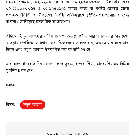
০২-৪১০৫৩২৯৪, ০২-২২৬৬৪০৫১০ ও ০২-২২৩৩৮৩৩৯৭ টেলিফোন এবং
০২-২২৩৩৮৩৩৯৭ ও ০২-৯৫৫৫৯৫১ ফ্যাক্স নম্বরে বা সংশ্লিষ্ট জেলার জেলা
প্রশাসক (ডিসি) বা উপজেলা নির্বাহী অফিসারকে (ইউএনও) জানানোর জন্য
অনুরোধ জানিয়েছে ইসলামিক ফাউন্ডেশন।
এদিকে, ঈদুল আজহার তারিখ ঘোষণা করেছে সৌদি আরব। রোববার চাঁদ দেখা
যাওয়ায় দেশটিতে সোমবার থেকে জিলহজ মাস শুরু হবে, ২৬ মে হবে আরাফাত
দিবস এবং ঈদুল আজহা উদযাপিত হবে আগামী ২৭ মে।
এর আগে ঈদের তারিখ ঘোষণা করে তুরস্ক, ইন্দোনেশিয়া, মালয়েশিয়াসহ বিভিন্ন
মুসলিমপ্রধান দেশ।
চস/স
বিষয়:
ঈদুল আজহা
১৮ মে ২০২৬, ১৭:৪৬