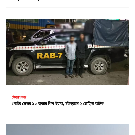
চট্টগ্রাম নগর
পেটের ভেতর ৯০ হাজার পিস ইয়াবা, চট্টগ্রামে ২ রোহিঙ্গা আটক