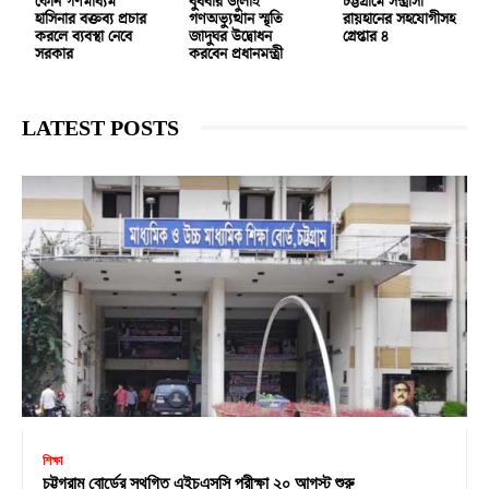
কোন গণমাধ্যম
বুধবার জুলাই
চট্টগ্রামে সন্ত্রাসী
হাসিনার বক্তব্য প্রচার
গণঅভ্যুত্থান স্মৃতি
রায়হানের সহযোগীসহ
করলে ব্যবস্থা নেবে
জাদুঘর উদ্বোধন
গ্রেপ্তার ৪
সরকার
করবেন প্রধানমন্ত্রী
LATEST POSTS
শিক্ষা
চট্টগ্রাম বোর্ডের স্থগিত এইচএসসি পরীক্ষা ২০ আগস্ট শুরু