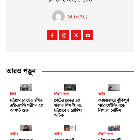
SOHAG
আরও পড়ুন
শিক্ষা
চট্টগ্রাম নগর
আইন
চট্টগ্রাম বোর্ডের স্থগিত
পেটের ভেতর ৯০
কক্সবাজারে ঝুঁকিপূর্ণ
এইচএসসি পরীক্ষা ২০
হাজার পিস ইয়াবা,
প্যারাসেইলিং বন্ধে
আগস্ট শুরু
চট্টগ্রামে ২ রোহিঙ্গা
লিগ্যাল নোটিশ
আটক
জাতীয়
জাতীয়
চট্টগ্রাম নগর