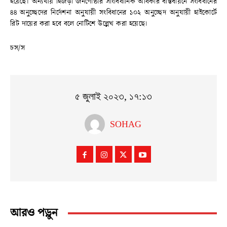
হয়েছে। অন্যথায় হিজড়া জনগোষ্ঠীর সাংবিধানিক অধিকার বাস্তবায়নে সংবিধানের
৪৪ অনুচ্ছেদের নির্দেশনা অনুযায়ী সংবিধানের ১০২ অনুচ্ছেদ অনুযায়ী হাইকোর্টে
রিট দায়ের করা হবে বলে নোটিশে উল্লেখ করা হয়েছে।
চস/স
৫ জুলাই ২০২৩, ১৭:১৩
SOHAG
আরও পড়ুন