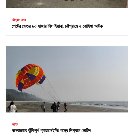
চট্টগ্রাম নগর
পেটের ভেতর ৯০ হাজার পিস ইয়াবা, চট্টগ্রামে ২ রোহিঙ্গা আটক
আইন
কক্সবাজারে ঝুঁকিপূর্ণ প্যারাসেইলিং বন্ধে লিগ্যাল নোটিশ