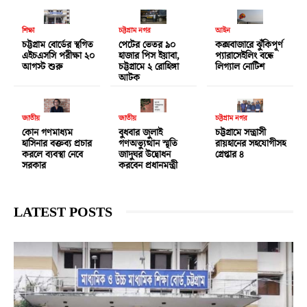
শিক্ষা
চট্টগ্রাম নগর
আইন
চট্টগ্রাম বোর্ডের স্থগিত
পেটের ভেতর ৯০
কক্সবাজারে ঝুঁকিপূর্ণ
এইচএসসি পরীক্ষা ২০
হাজার পিস ইয়াবা,
প্যারাসেইলিং বন্ধে
আগস্ট শুরু
চট্টগ্রামে ২ রোহিঙ্গা
লিগ্যাল নোটিশ
আটক
জাতীয়
জাতীয়
চট্টগ্রাম নগর
কোন গণমাধ্যম
বুধবার জুলাই
চট্টগ্রামে সন্ত্রাসী
হাসিনার বক্তব্য প্রচার
গণঅভ্যুত্থান স্মৃতি
রায়হানের সহযোগীসহ
করলে ব্যবস্থা নেবে
জাদুঘর উদ্বোধন
গ্রেপ্তার ৪
সরকার
করবেন প্রধানমন্ত্রী
LATEST POSTS