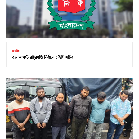
জাতীয়
২০ আগস্ট রাষ্ট্রপতি নির্বাচন : ইসি সচিব