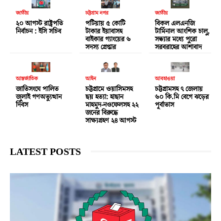
জাতীয়
চট্টগ্রাম নগর
জাতীয়
২০ আগস্ট রাষ্ট্রপতি
পটিয়ায় ৫ কোটি
বিকল এলএনজি
নির্বাচন : ইসি সচিব
টাকার ইয়াবাসহ
টার্মিনাল আংশিক চালু,
বাইকার গ্যাংয়ের ৬
সন্ধ্যার মধ্যে পুরো
সদস্য গ্রেপ্তার
সরবরাহের আশাবাদ
আন্তর্জাতিক
আইন
আবহাওয়া
জাতিসংঘে পালিত
চট্টগ্রামে ওয়াসিমসহ
চট্টগ্রামসহ ৭ জেলায়
জুলাই গণঅভ্যুত্থান
ছয় হত্যা: হাছান
৬০ কি.মি বেগে ঝড়ের
দিবস
মাহমুদ-নওফেলসহ ২২
পূর্বাভাস
জনের বিরুদ্ধে
সাক্ষ্যগ্রহণ ২৪ আগস্ট
LATEST POSTS