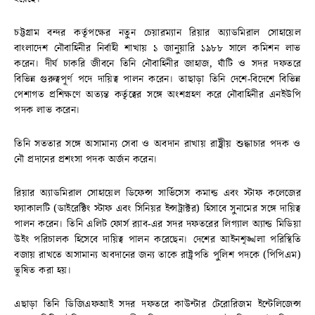
চট্টগ্রাম বন্দর কর্তৃপক্ষের নতুন চেয়ারম্যান রিয়ার অ্যাডমিরাল সোহায়েল
বাংলাদেশ নৌবাহিনীর নির্বাহী শাখায় ১ জানুয়ারি ১৯৮৮ সালে কমিশন লাভ
করেন। দীর্ঘ চাকরি জীবনে তিনি নৌবাহিনীর জাহাজ, ঘাঁটি ও সদর দফতরে
বিভিন্ন গুরুত্বপূর্ণ পদে দায়িত্ব পালন করেন। তাছাড়া তিনি দেশে-বিদেশে বিভিন্ন
পেশাগত প্রশিক্ষণে অত্যন্ত কর্তৃত্বের সঙ্গে অংশগ্রহণ করে নৌবাহিনীর এনইউপি
পদক লাভ করেন।
তিনি সততার সঙ্গে অসামান্য সেবা ও অবদান রাখায় রাষ্ট্রীয় শুদ্ধাচার পদক ও
নৌ প্রদানের প্রশংসা পদক অর্জন করেন।
রিয়ার অ্যাডমিরাল সোহায়েল ডিফেন্স সার্ভিসেস কমান্ড এবং স্টাফ কলেজের
ফ্যাকালটি (ডাইরেক্টিং স্টাফ এবং সিনিয়র ইন্সট্রাক্টর) হিসাবে সুনামের সঙ্গে দায়িত্ব
পালন করেন। তিনি এলিট ফোর্স র‍্যাব-এর সদর দফতরের লিগ্যাল অ্যান্ড মিডিয়া
উইং পরিচালক হিসেবে দায়িত্ব পালন করেছেন। দেশের আইনশৃঙ্খলা পরিস্থিতি
বজায় রাখতে অসামান্য অবদানের জন্য তাকে রাষ্ট্রপতি পুলিশ পদকে (পিপিএম)
ভূষিত করা হয়।
এছাড়া তিনি ডিজিএফআই সদর দফতরে কাউন্টার টেরোরিজম ইন্টেলিজেন্স