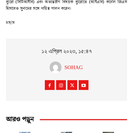
ব্যুরো (সিটিআইবি) এবং অভ্যন্তরীণ বিষয়ক ব্যুরোতে (আইএবি) কর্নেল জিএস
হিসাবেও সুনামের সঙ্গে দায়িত্ব পালন করেন।
চস/স
১২ এপ্রিল ২০২৩, ১৫:৪৭
SOHAG
আরও পড়ুন