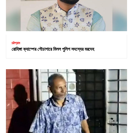
চট্টগ্রাম
রোহিঙ্গা ক্যাম্পের শৌচাগারে মিলল পুলিশ সদস্যের মরদেহ