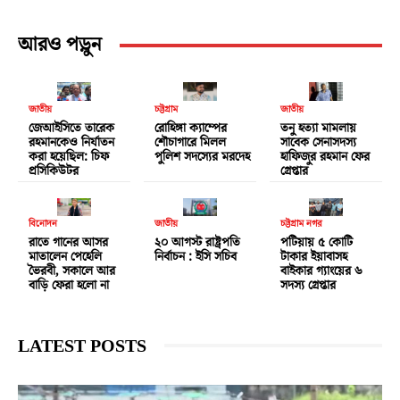
আরও পড়ুন
জাতীয়
চট্টগ্রাম
জাতীয়
জেআইসিতে তারেক
রোহিঙ্গা ক্যাম্পের
তনু হত্যা মামলায়
রহমানকেও নির্যাতন
শৌচাগারে মিলল
সাবেক সেনাসদস্য
করা হয়েছিল: চিফ
পুলিশ সদস্যের মরদেহ
হাফিজুর রহমান ফের
প্রসিকিউটর
গ্রেপ্তার
বিনোদন
জাতীয়
চট্টগ্রাম নগর
রাতে গানের আসর
২০ আগস্ট রাষ্ট্রপতি
পটিয়ায় ৫ কোটি
মাতালেন পেহেলি
নির্বাচন : ইসি সচিব
টাকার ইয়াবাসহ
ভৈরবী, সকালে আর
বাইকার গ্যাংয়ের ৬
বাড়ি ফেরা হলো না
সদস্য গ্রেপ্তার
LATEST POSTS