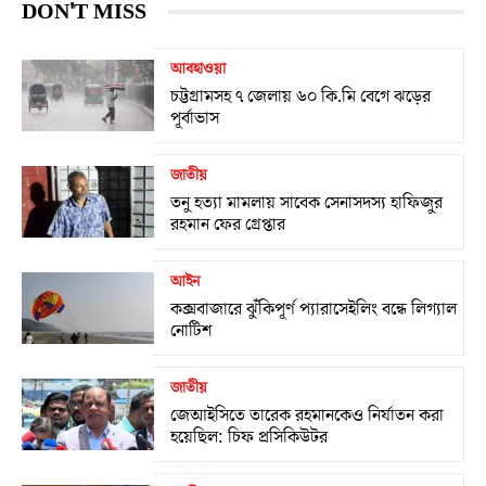
DON'T MISS
আবহাওয়া
চট্টগ্রামসহ ৭ জেলায় ৬০ কি.মি বেগে ঝড়ের
পূর্বাভাস
জাতীয়
তনু হত্যা মামলায় সাবেক সেনাসদস্য হাফিজুর
রহমান ফের গ্রেপ্তার
আইন
কক্সবাজারে ঝুঁকিপূর্ণ প্যারাসেইলিং বন্ধে লিগ্যাল
নোটিশ
জাতীয়
জেআইসিতে তারেক রহমানকেও নির্যাতন করা
হয়েছিল: চিফ প্রসিকিউটর