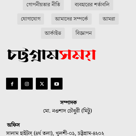
গোপনীয়তার নীতি
ব্যবহারের শর্তাবলি
যোগাযোগ
আমাদের সম্পর্কে
আমরা
আর্কাইভ
বিজ্ঞাপন
সম্পাদক
মো. নওশাদ চৌধুরী (মিটু)
অফিস
সালাম হাইটস্ (৪র্থ তলা), খুলশী-০১, চট্টগ্রাম-৪২০২