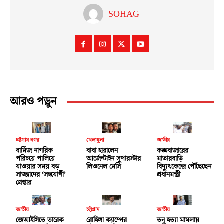
SOHAG
আরও পড়ুন
চট্টগ্রাম নগর
খেলাধুলা
জাতীয়
বার্মিজ নাগরিক
বাবা হারালেন
কক্সবাজারের
পরিচয়ে পালিয়ে
আর্জেন্টাইন সুপারস্টার
মাতারবাড়ি
যাওয়ার সময় বড়
লিওনেল মেসি
বিদ্যুৎকেন্দ্রে পৌঁছেছেন
সাজ্জাদের ‘সহযোগী’
প্রধানমন্ত্রী
গ্রেপ্তার
জাতীয়
চট্টগ্রাম
জাতীয়
জেআইসিতে তারেক
রোহিঙ্গা ক্যাম্পের
তনু হত্যা মামলায়