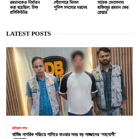
রহমানকেও নির্যাতন
শৌচাগারে মিলল
সাবেক সেনাসদস্য
করা হয়েছিল: চিফ
পুলিশ সদস্যের মরদেহ
হাফিজুর রহমান ফের
প্রসিকিউটর
গ্রেপ্তার
LATEST POSTS
চট্টগ্রাম নগর
বার্মিজ নাগরিক পরিচয়ে পালিয়ে যাওয়ার সময় বড় সাজ্জাদের ‘সহযোগী’