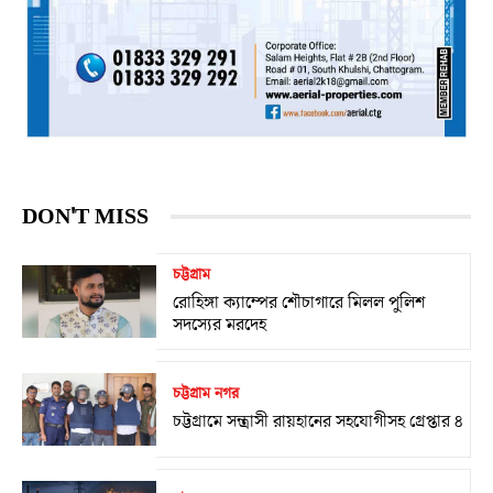
DON'T MISS
চট্টগ্রাম
রোহিঙ্গা ক্যাম্পের শৌচাগারে মিলল পুলিশ
সদস্যের মরদেহ
চট্টগ্রাম নগর
চট্টগ্রামে সন্ত্রাসী রায়হানের সহযোগীসহ গ্রেপ্তার ৪