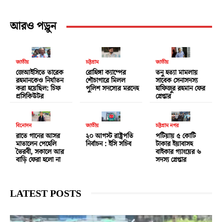
আরও পড়ুন
জাতীয়
চট্টগ্রাম
জাতীয়
জেআইসিতে তারেক
রোহিঙ্গা ক্যাম্পের
তনু হত্যা মামলায়
রহমানকেও নির্যাতন
শৌচাগারে মিলল
সাবেক সেনাসদস্য
করা হয়েছিল: চিফ
পুলিশ সদস্যের মরদেহ
হাফিজুর রহমান ফের
প্রসিকিউটর
গ্রেপ্তার
বিনোদন
জাতীয়
চট্টগ্রাম নগর
রাতে গানের আসর
২০ আগস্ট রাষ্ট্রপতি
পটিয়ায় ৫ কোটি
মাতালেন পেহেলি
নির্বাচন : ইসি সচিব
টাকার ইয়াবাসহ
ভৈরবী, সকালে আর
বাইকার গ্যাংয়ের ৬
বাড়ি ফেরা হলো না
সদস্য গ্রেপ্তার
LATEST POSTS