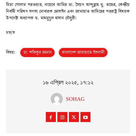
মিয়া গোলাম পরওয়ার, নায়েবে আমির ডা. সৈয়দ আব্দুল্লাহ মু. তাহের, কেন্দ্রীয়
নির্বাহী পরিষদ সদস্য মোবারক হোসাইন এবং জামায়াত আমিরের পররাষ্ট্র বিষয়ক
উপদেষ্টা অধ্যাপক ড. মাহমুদুল হাসান চৌধুরী।
চস/স
বিষয়:
ডা. শফিকুর রহমান
বাংলাদেশ জামায়াতে ইসলামী
১৬ এপ্রিল ২০২৫, ১৭:১২
SOHAG