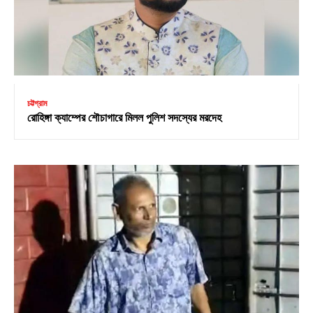
চট্টগ্রাম
রোহিঙ্গা ক্যাম্পের শৌচাগারে মিলল পুলিশ সদস্যের মরদেহ