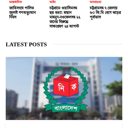
আন্তর্জাতিক
আইন
আবহাওয়া
জাতিসংঘে পালিত
চট্টগ্রামে ওয়াসিমসহ
চট্টগ্রামসহ ৭ জেলায়
জুলাই গণঅভ্যুত্থান
ছয় হত্যা: হাছান
৬০ কি.মি বেগে ঝড়ের
দিবস
মাহমুদ-নওফেলসহ ২২
পূর্বাভাস
জনের বিরুদ্ধে
সাক্ষ্যগ্রহণ ২৪ আগস্ট
LATEST POSTS