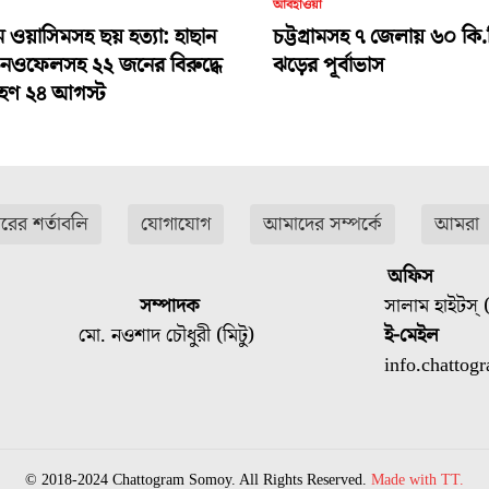
আবহাওয়া
ামে ওয়াসিমসহ ছয় হত্যা: হাছান
চট্টগ্রামসহ ৭ জেলায় ৬০ কি.
-নওফেলসহ ২২ জনের বিরুদ্ধে
ঝড়ের পূর্বাভাস
গ্রহণ ২৪ আগস্ট
ারের শর্তাবলি
যোগাযোগ
আমাদের সম্পর্কে
আমরা
অফিস
সম্পাদক
সালাম হাইটস্ (
মো. নওশাদ চৌধুরী (মিটু)
ই-মেইল
info.chatto
© 2018-2024 Chattogram Somoy. All Rights Reserved.
Made with TT.