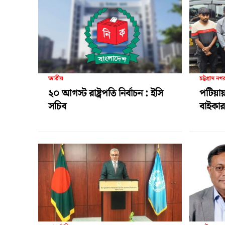
জাতীয়
চট্টগ্রাম নগ
২০ আগস্ট রাষ্ট্রপতি নির্বাচন : ইসি
পটিয়ায়
সচিব
বাইকার 