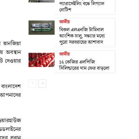
প্যারাসেইলিং বন্ধে লিগ্যাল
নোটিশ
জাতীয়
বিকল এলএনজি টার্মিনাল
আংশিক চালু, সন্ধ্যার মধ্যে
পুরো সরবরাহের আশাবাদ
ী তানজিয়া
য়ে অবস্থান
জাতীয়
োট দেওয়ার
১২ কেজির এলপিজি
সিলিন্ডারের দাম ফের বাড়লো
 বাংলাদেশ
ঝে আপনাদের
াওয়ারহাউজ
েডলাইনের
ের প্রধান