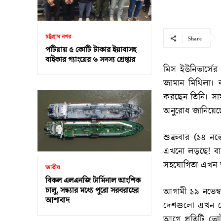
চট্টগ্রাম নগর
Share
পটিয়ায় ৫ কোটি টাকার ইয়াবাসহ
বাইকার গ্যাংয়ের ৬ সদস্য গ্রেপ্তার
মিস ইউনিভার্সে
জামান মিথিলা। বর
করছেন তিনি। সা
অনুরোধ জানিয়েছ
শুক্রবার (১৪ ন
এখনো লড়ছে! বাংলা
সহযোগিতা এখন অ
জাতীয়
বিকল এলএনজি টার্মিনাল আংশিক
চালু, সন্ধ্যার মধ্যে পুরো সরবরাহের
আগামী ১৯ নভেম্ব
আশাবাদ
দেশগুলো এখন ক
আগে প্রতিটি ভো