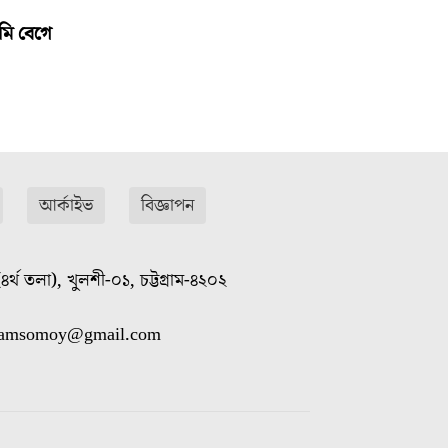
মি বেগে
আর্কাইভ
বিজ্ঞাপন
৪র্থ তলা), খুলশী-০১, চট্টগ্রাম-৪২০২
gramsomoy@gmail.com