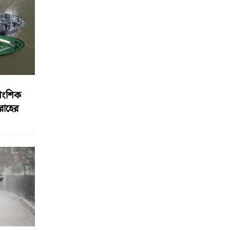
আংশিক
বরাহের