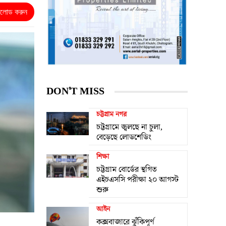
নলোড করুন
DON'T MISS
চট্টগ্রাম নগর
চট্টগ্রামে জ্বলছে না চুলা,
বেড়েছে লোডশেডিং
শিক্ষা
চট্টগ্রাম বোর্ডের স্থগিত
এইচএসসি পরীক্ষা ২০ আগস্ট
শুরু
আইন
কক্সবাজারে ঝুঁকিপূর্ণ