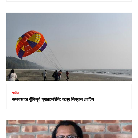
আইন
কক্সবাজারে ঝুঁকিপূর্ণ প্যারাসেইলিং বন্ধে লিগ্যাল নোটিশ