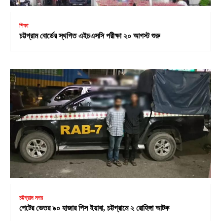
শিক্ষা
চট্টগ্রাম বোর্ডের স্থগিত এইচএসসি পরীক্ষা ২০ আগস্ট শুরু
চট্টগ্রাম নগর
পেটের ভেতর ৯০ হাজার পিস ইয়াবা, চট্টগ্রামে ২ রোহিঙ্গা আটক