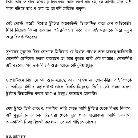
তিনি তার সোশাল মিডিয়ায় লিখলেন, আগ লগে বস্তি মে, মে আপনি মস্তি মে!’
মানে বস্তিতে আগুন লেগেছে আপনি মাস্তিতে থাকুন।
সেই পোস্ট করেই নিজের টুইটার অ্যাকাউন্ট ডিঅ্যাক্টিভ করে দেন অভিনেত্রী।
যিনি নিজেও কি-না একজন ‘স্টার-কিড’। তবে তার এই মন্তব্যকে ঘিরে নতুন
করে বিতর্ক উঠেছে।
সুশান্তের মৃত্যুকে ঘিরে সোশ্যাল মিডিয়ায় যে উথাল-পাথাল শুরু হয়েছে অভিনেত্রী
সোনাক্ষী সেদিকেই ইশারা করেছেন তা আর বুঝতে বাকি নেই কারোর। সোনাক্ষীর
এই মন্তব্যের পর তর্ক-বিতর্ক শুরু হয়েছে নেটদুনিয়াজুড়ে।
নেপোটিজম নিয়ে যে চর্চা শুরু হয়েছে, তা না পছন্দ নয় সোনাক্ষীর। তাই বিতর্কে
না জড়িয়ে টুইটার অ্যাকাউন্ট থেকে বিরতি নিয়েছেন তিনি। সেই প্রসঙ্গ অবশ্য
টুইটার ডিঅ্যাক্টিভ করার আগেও উল্লেখ করেছেন সোনাক্ষি।
শেষ টুইটে তিনি লেখেন, মানসিক শান্তি পেতে আমি টুইটার থেকে বিদায় নিলাম।
এই মুহূর্তে নেতিবাচক চিন্তাধারা থেকে দূরে থাকা প্রয়োজন। আমি চললাম।
অ্যাকাউন্ট ডিঅ্যাক্টিভেট করলাম। তোমরা শান্তিতে থেকো।
চস/আজহার