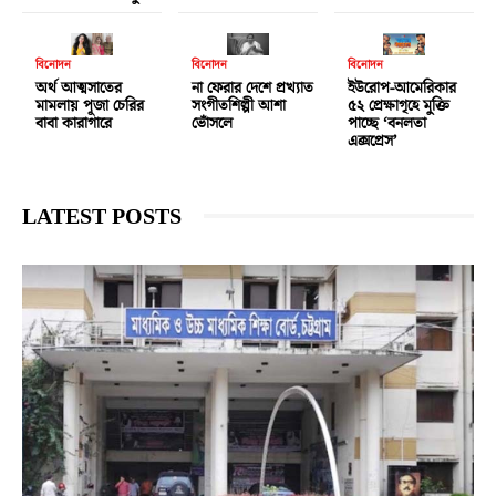
বিনোদন
বিনোদন
বিনোদন
অর্থ আত্মসাতের
না ফেরার দেশে প্রখ্যাত
ইউরোপ-আমেরিকার
মামলায় পূজা চেরির
সংগীতশিল্পী আশা
৫২ প্রেক্ষাগৃহে মুক্তি
বাবা কারাগারে
ভোঁসলে
পাচ্ছে ‘বনলতা
এক্সপ্রেস’
LATEST POSTS