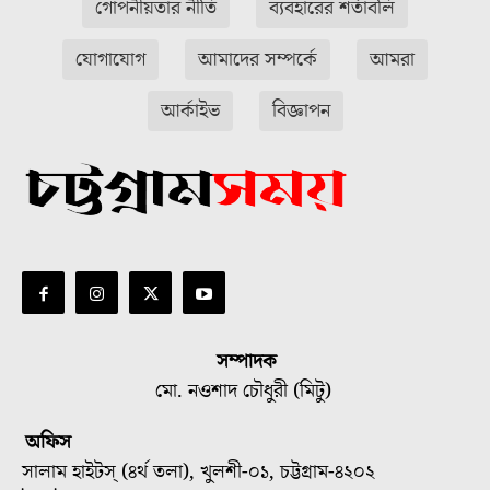
গোপনীয়তার নীতি
ব্যবহারের শর্তাবলি
যোগাযোগ
আমাদের সম্পর্কে
আমরা
আর্কাইভ
বিজ্ঞাপন
সম্পাদক
মো. নওশাদ চৌধুরী (মিটু)
অফিস
সালাম হাইটস্ (৪র্থ তলা), খুলশী-০১, চট্টগ্রাম-৪২০২