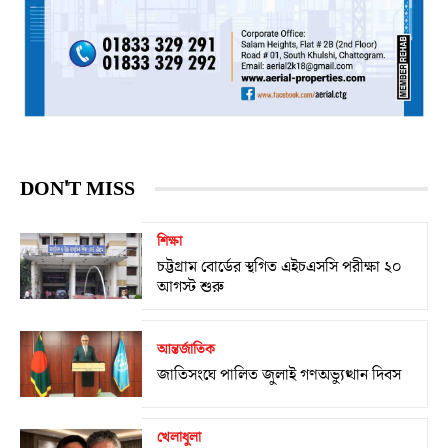
DON'T MISS
শিক্ষা
চট্টগ্রাম বোর্ডের স্থগিত এইচএসসি পরীক্ষা ২০
আগস্ট শুরু
আন্তর্জাতিক
জাতিসংঘে পালিত জুলাই গণঅভ্যুত্থান দিবস
খেলাধুলা