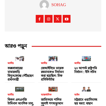
SOHAG
আরও পড়ুন
জাতীয়
জাতীয়
জাতীয়
কক্সবাজারের
জেআইসিতে তারেক
২০ আগস্ট রাষ্ট্রপতি
মাতারবাড়ি
রহমানকেও নির্যাতন
নির্বাচন : ইসি সচিব
বিদ্যুৎকেন্দ্রে পৌঁছেছেন
করা হয়েছিল: চিফ
প্রধানমন্ত্রী
প্রসিকিউটর
জাতীয়
আন্তর্জাতিক
আইন
বিকল এলএনজি
জাতিসংঘে পালিত
চট্টগ্রামে ওয়াসিমসহ
টার্মিনাল আংশিক চালু,
জুলাই গণঅভ্যুত্থান
ছয় হত্যা: হাছান