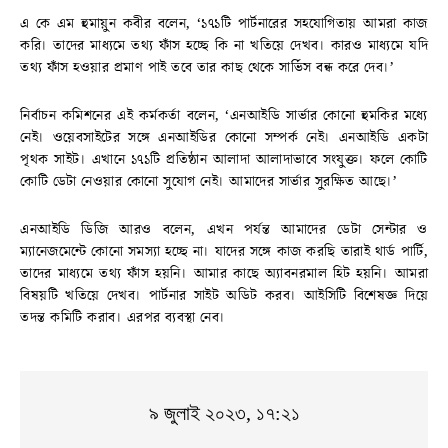
এ কে এম হুমায়ুন কবীর বলেন, ‘১৭১টি পার্টনারের সহযোগিতায় আমরা কাজ
করি। তাদের মাধ্যমে তথ্য ফাঁস হচ্ছে কি না খতিয়ে দেখব। কারও মাধ্যমে যদি
তথ্য ফাঁস হওয়ার প্রমাণ পাই তবে তার কাছ থেকে সার্ভিস বন্ধ করে দেব।’
নির্বাচন কমিশনের এই কর্মকর্তা বলেন, ‘এনআইডি সার্ভার কোনো হুমকির মধ্যে
নেই। ওয়েবসাইটের সঙ্গে এনআইডির কোনো সম্পর্ক নেই। এনআইডি একটা
পৃথক সাইট। এখানে ১৭১টি প্রতিষ্ঠান আলাদা আলাদাভাবে সংযুক্ত। ফলে কোটি
কোটি ডেটা নেওয়ার কোনো সুযোগ নেই। আমাদের সার্ভার সুরক্ষিত আছে।’
এনআইডি ডিজি আরও বলেন, এখন পর্যন্ত আমাদের ডেটা সেন্টার ও
ম্যানেজমেন্টে কোনো সমস্যা হচ্ছে না। যাদের সঙ্গে কাজ করছি তারাই থার্ড পার্টি,
তাদের মাধ্যমে তথ্য ফাঁস হয়নি। আমার কাছে অ্যাবনরমাল হিট হয়নি। আমরা
বিষয়টি খতিয়ে দেখব। পার্টনার সাইট অডিট করব। আইসিটি বিশেষজ্ঞ দিয়ে
তদন্ত কমিটি করাব। এরপর ব্যবস্থা নেব।
৯ জুলাই ২০২৩, ১৭:২১