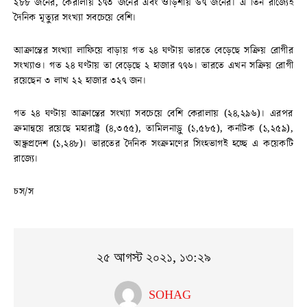
২৮৮ জনের, কেরালায় ১৭৩ জনের এবং ওড়িশায় ৬৭ জনের। এ তিন রাজ্যেই
দৈনিক মৃত্যুর সংখ্যা সবচেয়ে বেশি।
আক্রান্তের সংখ্যা লাফিয়ে বাড়ায় গত ২৪ ঘণ্টায় ভারতে বেড়েছে সক্রিয় রোগীর
সংখ্যাও। গত ২৪ ঘণ্টায় তা বেড়েছে ২ হাজার ৭৭৬। ভারতে এখন সক্রিয় রোগী
রয়েছেন ৩ লাখ ২২ হাজার ৩২৭ জন।
গত ২৪ ঘণ্টায় আক্রান্তের সংখ্যা সবচেয়ে বেশি কেরালায় (২৪,২৯৬)। এরপর
ক্রমান্বয়ে রয়েছে মহারাষ্ট্র (৪,৩৫৫), তামিলনাড়ু (১,৫৮৫), কর্নাটক (১,২৫৯),
অন্ধ্রপ্রদেশ (১,২৪৮)। ভারতের দৈনিক সংক্রমণের সিংহভাগই হচ্ছে এ কয়েকটি
রাজ্যে।
চস/স
২৫ আগস্ট ২০২১, ১৩:২৯
SOHAG