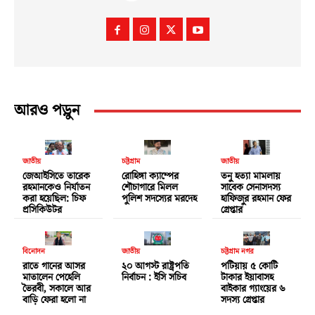
আরও পড়ুন
জাতীয়
চট্টগ্রাম
জাতীয়
জেআইসিতে তারেক
রোহিঙ্গা ক্যাম্পের
তনু হত্যা মামলায়
রহমানকেও নির্যাতন
শৌচাগারে মিলল
সাবেক সেনাসদস্য
করা হয়েছিল: চিফ
পুলিশ সদস্যের মরদেহ
হাফিজুর রহমান ফের
প্রসিকিউটর
গ্রেপ্তার
বিনোদন
জাতীয়
চট্টগ্রাম নগর
রাতে গানের আসর
২০ আগস্ট রাষ্ট্রপতি
পটিয়ায় ৫ কোটি
মাতালেন পেহেলি
নির্বাচন : ইসি সচিব
টাকার ইয়াবাসহ
ভৈরবী, সকালে আর
বাইকার গ্যাংয়ের ৬
বাড়ি ফেরা হলো না
সদস্য গ্রেপ্তার