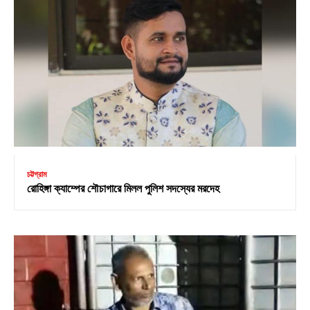
চট্টগ্রাম
রোহিঙ্গা ক্যাম্পের শৌচাগারে মিলল পুলিশ সদস্যের মরদেহ