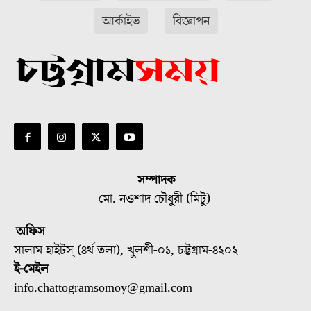
আর্কাইভ
বিজ্ঞাপন
সম্পাদক
মো. নওশাদ চৌধুরী (মিটু)
অফিস
সালাম হাইটস্ (৪র্থ তলা), খুলশী-০১, চট্টগ্রাম-৪২০২
ই-মেইল
info.chattogramsomoy@gmail.com