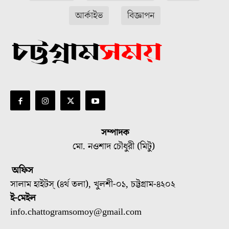
আর্কাইভ
বিজ্ঞাপন
সম্পাদক
মো. নওশাদ চৌধুরী (মিটু)
অফিস
সালাম হাইটস্ (৪র্থ তলা), খুলশী-০১, চট্টগ্রাম-৪২০২
ই-মেইল
info.chattogramsomoy@gmail.com