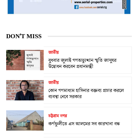
DON'T MISS
জাতীয়
বুধবার জুলাই গণঅভ্যুত্থান স্মৃতি জাদুঘর
উদ্বোধন করবেন প্রধানমন্ত্রী
জাতীয়
কোন গণমাধ্যম হাসিনার বক্তব্য প্রচার করলে
ব্যবস্থা নেবে সরকার
চট্টগ্রাম নগর
কর্ণফুলীতে এস আলমের সব কারখানা বন্ধ