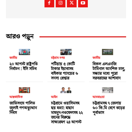
আরও পড়ুন
জাতীয়
চট্টগ্রাম নগর
জাতীয়
২০ আগস্ট রাষ্ট্রপতি
পটিয়ায় ৫ কোটি
বিকল এলএনজি
নির্বাচন : ইসি সচিব
টাকার ইয়াবাসহ
টার্মিনাল আংশিক চালু,
বাইকার গ্যাংয়ের ৬
সন্ধ্যার মধ্যে পুরো
সদস্য গ্রেপ্তার
সরবরাহের আশাবাদ
আন্তর্জাতিক
আইন
আবহাওয়া
জাতিসংঘে পালিত
চট্টগ্রামে ওয়াসিমসহ
চট্টগ্রামসহ ৭ জেলায়
জুলাই গণঅভ্যুত্থান
ছয় হত্যা: হাছান
৬০ কি.মি বেগে ঝড়ের
দিবস
মাহমুদ-নওফেলসহ ২২
পূর্বাভাস
জনের বিরুদ্ধে
সাক্ষ্যগ্রহণ ২৪ আগস্ট