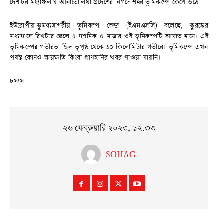
দেশটির মধ্যাঞ্চলীয় আনাতোলিয়া প্রদেশের নিগদে শহর ভূমিকম্পে কেঁপে উঠে।
ইউরোপীয়-ভূমধ্যসাগরীয় ভূমিকম্প কেন্দ্র (ইএমএসসি) বলেছে, তুরস্কের
মধ্যাঞ্চলে রিখটার স্কেলে ৫ দশমিক ৫ মাত্রার ওই ভূমিকম্পটি আঘাত হানে। এই
ভূমিকম্পের গভীরতা ছিল ভূপৃষ্ঠ থেকে ১০ কিলোমিটার গভীরে। ভূমিকম্পে এখন
পর্যন্ত কোনও ক্ষয়ক্ষতি কিংবা প্রাণহানির খবর পাওয়া যায়নি।
চস/স
২৬ ফেব্রুয়ারি ২০২৩, ১২:৩৩
SOHAG