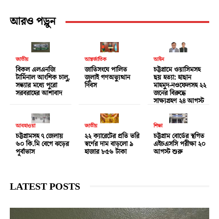
আরও পড়ুন
জাতীয়
আন্তর্জাতিক
আইন
বিকল এলএনজি
জাতিসংঘে পালিত
চট্টগ্রামে ওয়াসিমসহ
টার্মিনাল আংশিক চালু,
জুলাই গণঅভ্যুত্থান
ছয় হত্যা: হাছান
সন্ধ্যার মধ্যে পুরো
দিবস
মাহমুদ-নওফেলসহ ২২
সরবরাহের আশাবাদ
জনের বিরুদ্ধে
সাক্ষ্যগ্রহণ ২৪ আগস্ট
আবহাওয়া
জাতীয়
শিক্ষা
চট্টগ্রামসহ ৭ জেলায়
২২ ক্যারেটের প্রতি ভরি
চট্টগ্রাম বোর্ডের স্থগিত
৬০ কি.মি বেগে ঝড়ের
স্বর্ণের দাম বাড়লো ৯
এইচএসসি পরীক্ষা ২০
পূর্বাভাস
হাজার ৮৫৬ টাকা
আগস্ট শুরু
LATEST POSTS