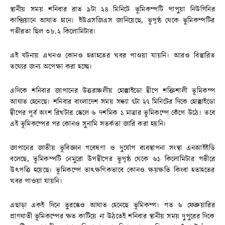
স্থানীয় সময় শনিবার রাত ৯টা ২৪ মিনিটে ভূমিকম্পটি পাপুয়া নিউগিনির
কান্দ্রিয়ানে আঘাত হানে। ইউএসজিএস জানিয়েছে, ভূপৃষ্ঠ থেকে ভূমিকম্পটির
গভীরতা ছিল ৩৮.২ কিলোমিটার।
এই ঘটনায় এখনও কোনও হতাহতের খবর পাওয়া যায়নি। আরও বিস্তারিত
তথ্যের জন্য অপেক্ষা করা হচ্ছে।
এদিকে শনিবার জাপানের উত্তরাঞ্চলীয় হোক্কাইডো দ্বীপে শক্তিশালী ভূমিকম্প
আঘাত হেনেছে। শনিবার বাংলাদেশ সময় সন্ধ্যা ৭টা ২৭ মিনিটের দিকে হোক্কাইডো
দ্বীপের পূর্ব অংশ রিখটার স্কেলে ৬ দশমিক ১ মাত্রার ভূমিকম্পে কেঁপে উঠে। তবে
এই ভূমিকম্পের পর কোনও সুনামি সতর্কতা জারি করা হয়নি।
জাপানের জাতীয় ভূবিজ্ঞান গবেষণা ও দুর্যোগ ব্যবস্থাপনা সংস্থা এনআইইডি
বলেছে, ভূমিকম্পটি নেমুরো উপদ্বীপের ভূপৃষ্ঠ থেকে ৬১ কিলোমিটার গভীরে
উৎপত্তি হয়েছে। ভূমিকম্পে তাৎক্ষণিকভাবে কোনও ক্ষয়ক্ষতি কিংবা হতাহতের
খবর পাওয়া যায়নি।
এছাড়া একই দিনে তুরস্কেও আঘাত হেনেছে ভূমিকম্প। গত ৬ ফেব্রুয়ারির
প্রাণঘাতী ভূমিকম্পের ক্ষত কাটিয়ে না উঠতেই শনিবার স্থানীয় সময় দুপুরের দিকে