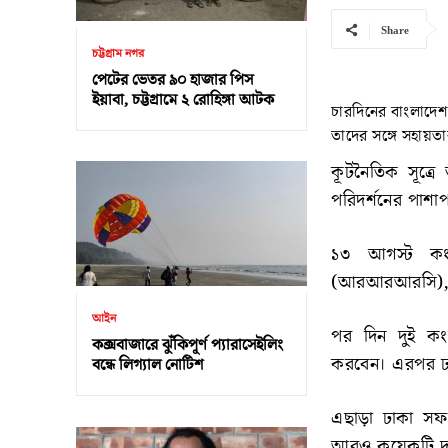
Share
চট্টগ্রাম নগর
পেটের ভেতর ৯০ হাজার পিস
ইয়াবা, চট্টগ্রামে ২ রোহিঙ্গা আটক
চারদিনের বাংলাদেশ
তাদের সঙ্গে সহায়ত
কূটনৈতিক সূত্রে 
পরিদর্শনের পাশ
১৩ আগস্ট কংগ্রে
(আরআরআরসি), জাত
আইন
পর দিন দুই কংগ
কক্সবাজারে ঝুঁকিপূর্ণ প্যারাসেইলিং
করবেন। এরপর ঢাকা
বন্ধে লিগ্যাল নোটিশ
এছাড়া ঢাকা সফ
আরও কয়েকটি দল