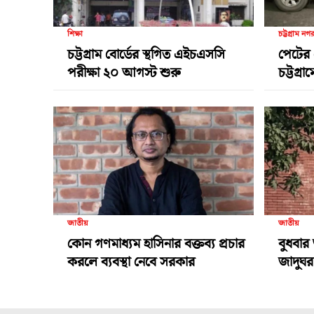
শিক্ষা
চট্টগ্রাম নগ
চট্টগ্রাম বোর্ডের স্থগিত এইচএসসি
পেটের 
পরীক্ষা ২০ আগস্ট শুরু
চট্টগ্র
জাতীয়
জাতীয়
কোন গণমাধ্যম হাসিনার বক্তব্য প্রচার
বুধবার 
করলে ব্যবস্থা নেবে সরকার
জাদুঘর 