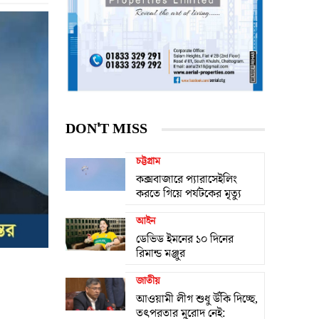
DON'T MISS
চট্টগ্রাম
কক্সবাজারে প্যারাসেইলিং
করতে গিয়ে পর্যটকের মৃত্যু
আইন
ডেভিড ইমনের ১০ দিনের
রিমান্ড মঞ্জুর
জাতীয়
আওয়ামী লীগ শুধু উঁকি দিচ্ছে,
তৎপরতার মুরোদ নেই: