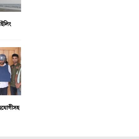
সেইলিং
 সহযোগীসহ