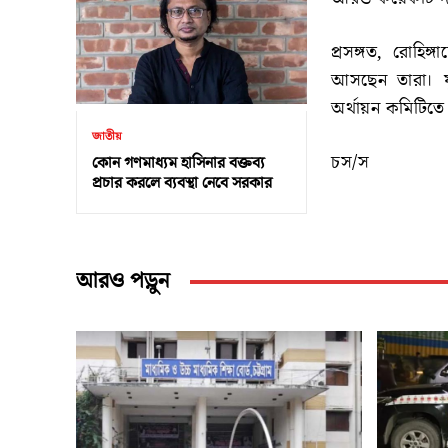
প্রসঙ্গত, রোহিঙ্
আসছেন তারা। যুক
অর্থায়ন কমিটিতে 
জাতীয়
চস/স
কোন গণমাধ্যম হাসিনার বক্তব্য
প্রচার করলে ব্যবস্থা নেবে সরকার
আরও পড়ুন