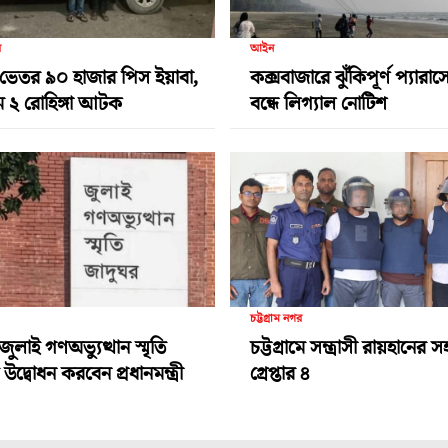
র
আইন
ভেতর ৯০ হাজার পিস ইয়াবা,
কক্সবাজারে ঝুঁকিপূর্ণ প্যারা
ামে ২ রোহিঙ্গা আটক
বন্ধে লিগ্যাল নোটিশ
চট্টগ্রাম নগর
জুলাই গণঅভ্যুত্থান স্মৃতি
চট্টগ্রামে সন্ত্রাসী রায়হানের
উদ্বোধন করবেন প্রধানমন্ত্রী
গ্রেপ্তার ৪