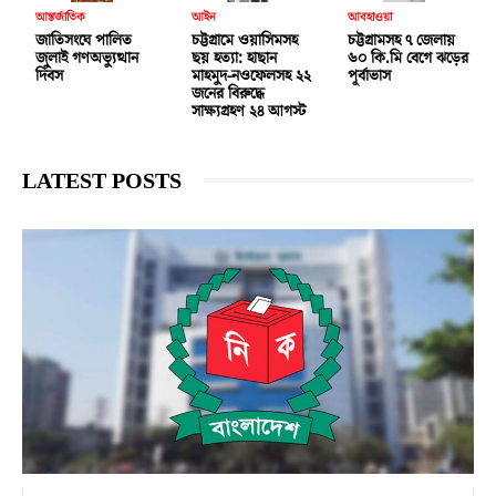
আন্তর্জাতিক
আইন
আবহাওয়া
জাতিসংঘে পালিত
চট্টগ্রামে ওয়াসিমসহ
চট্টগ্রামসহ ৭ জেলায়
জুলাই গণঅভ্যুত্থান
ছয় হত্যা: হাছান
৬০ কি.মি বেগে ঝড়ের
দিবস
মাহমুদ-নওফেলসহ ২২
পূর্বাভাস
জনের বিরুদ্ধে
সাক্ষ্যগ্রহণ ২৪ আগস্ট
LATEST POSTS