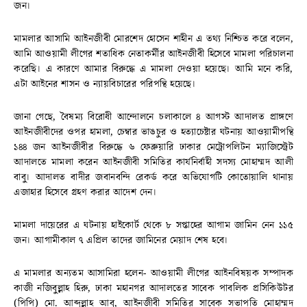
জন।
মামলার আসামি আইনজীবী মোরশেদ হোসেন শাহীন এ তথ্য নিশ্চিত করে বলেন,
আমি আওয়ামী লীগের শতাধিক নেতাকর্মীর আইনজীবী হিসেবে মামলা পরিচালনা
করেছি। এ কারণে আমার বিরুদ্ধে এ মামলা দেওয়া হয়েছে। আমি মনে করি,
এটা আইনের শাসন ও ন্যায়বিচারের পরিপন্থি হয়েছে।
জানা গেছে, বৈষম্য বিরোধী আন্দোলনে চলাকালে ৪ আগস্ট আদালত প্রাঙ্গণে
আইনজীবীদের ওপর হামলা, চেম্বার ভাঙচুর ও হত্যাচেষ্টার ঘটনায় আওয়ামীপন্থি
১৪৪ জন আইনজীবীর বিরুদ্ধে ৬ ফেব্রুয়ারি ঢাকার মেট্রোপলিটন ম্যাজিস্ট্রেট
আদালতে মামলা করেন আইনজীবী সমিতির কার্যনির্বাহী সদস্য মোহাম্মদ আলী
বাবু। আদালত বাদীর জবানবন্দি রেকর্ড করে অভিযোগটি কোতোয়ালি থানায়
এজাহার হিসেবে গ্রহণ করার আদেশ দেন।
মামলা দায়েরের এ ঘটনায় হাইকোর্ট থেকে ৮ সপ্তাহের আগাম জামিন নেন ১১৫
জন। আগামীকাল ৭ এপ্রিল তাদের জামিনের মেয়াদ শেষ হবে।
এ মামলার অন্যতম আসামিরা হলেন- আওয়ামী লীগের আইনবিষয়ক সম্পাদক
কাজী নজিবুল্লাহ হিরু, ঢাকা মহানগর আদালতের সাবেক পাবলিক প্রসিকিউটর
(পিপি) মো. আব্দুল্লাহ আবু, আইনজীবী সমিতির সাবেক সভাপতি মোহাম্মদ