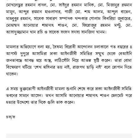
মোখলেছুর রহমান বাদল, মো. সাইদুর রহমান মানিক, মো. মিজানুর রহমান
মামুন, আব্দুর রহমান হাওলাদার, গাজী মো. শাহ আলম, আব্দুল বাতেন,
মাহবুবুর রহমান, সাবেক সাধারণ সম্পাদক খন্দকার গোলাম কিবরিয়া জুবায়ের,
মোহাম্মদ আনোয়ার শাহাদাৎ শাওন, মো. ফিরোজুর রহমান মন্টু, মো.
আসাদুজ্জামান খান রচি ও সাবেক সংসদ সদস্য সানজিদা খানম।
মামলার অভিযোগে বলা হয়, বৈষম্য বিরোধী আন্দোলন চলাকালে গত বছরের ৪
আগস্ট দুপুরে আসামিরা ঢাকা আইনজীবী সমিতির সম্মুখ থেকে বেআইনি
জনতাবদ্ধে আবদ্ধ হয়ে অস্ত্র, লাঠিসোঁটা নিয়ে আতঙ্ক সৃষ্টি করেন। তারা বোমা
বিস্ফোরণ ঘটিয়ে ‘শেখ হাসিনার ভয় নাই, রাজপথ ছাড়ি নাই’ বলে স্লোগান দিতে
থাকেন।
এ সময় ভুক্তভোগী আইনজীবী মামলা শুনানি শেষে করে ঢাকা আইনজীবী সমিতি
ভবনের সামনে আসেন। তখন আসামি আনোয়ার শাহাদাৎ শাওন হেলমেট পরে
হত্যার উদ্দেশ্যে তার দিকে গুলি তাক করেন।
চস/স