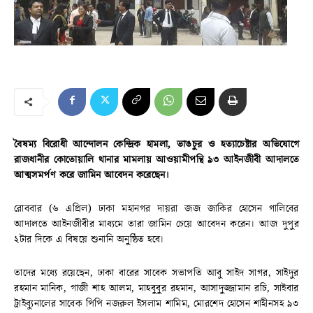
বৈষম্য বিরোধী আন্দোলন কেন্দ্রিক হামলা, ভাঙচুর ও হত্যাচেষ্টার অভিযোগে
রাজধানীর কোতোয়ালি থানার মামলায় আওয়ামীপন্থি ৯৩ আইনজীবী আদালতে
আত্মসমর্পণ করে জামিন আবেদন করেছেন।
রোববার (৬ এপ্রিল) ঢাকা মহানগর দায়রা জজ জাকির হোসেন গালিবের
আদালতে আইনজীবীর মাধ্যমে তারা জামিন চেয়ে আবেদন করেন। আজ দুপুর
২টার দিকে এ বিষয়ে শুনানি অনুষ্ঠিত হবে।
তাদের মধ্যে রয়েছেন, ঢাকা বারের সাবেক সভাপতি আবু সাইদ সাগর, সাইদুর
রহমান মানিক, গাজী শাহ আলম, মাহবুবুর রহমান, আসাদুজ্জামান রচি, সাইবার
ট্রাইব্যুনালের সাবেক পিপি নজরুল ইসলাম শামিম, মোরশেদ হোসেন শাহীনসহ ৯৩