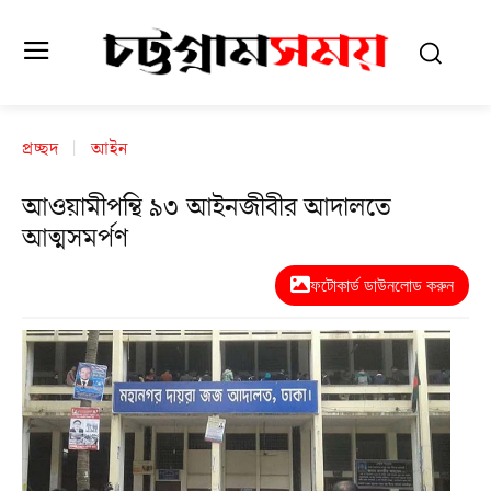
প্রচ্ছদ
আইন
আওয়ামীপন্থি ৯৩ আইনজীবীর আদালতে
আত্মসমর্পণ
ফটোকার্ড ডাউনলোড করুন