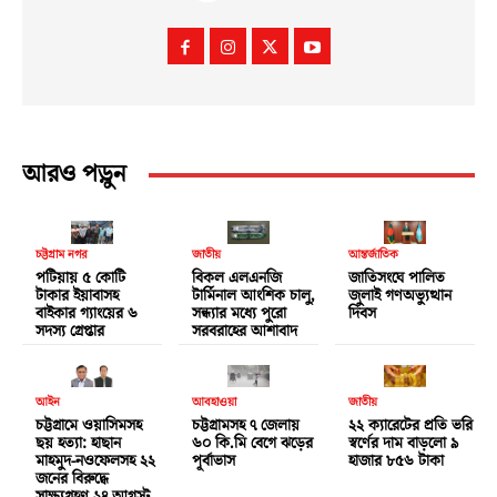
আরও পড়ুন
চট্টগ্রাম নগর
জাতীয়
আন্তর্জাতিক
পটিয়ায় ৫ কোটি
বিকল এলএনজি
জাতিসংঘে পালিত
টাকার ইয়াবাসহ
টার্মিনাল আংশিক চালু,
জুলাই গণঅভ্যুত্থান
বাইকার গ্যাংয়ের ৬
সন্ধ্যার মধ্যে পুরো
দিবস
সদস্য গ্রেপ্তার
সরবরাহের আশাবাদ
আইন
আবহাওয়া
জাতীয়
চট্টগ্রামে ওয়াসিমসহ
চট্টগ্রামসহ ৭ জেলায়
২২ ক্যারেটের প্রতি ভরি
ছয় হত্যা: হাছান
৬০ কি.মি বেগে ঝড়ের
স্বর্ণের দাম বাড়লো ৯
মাহমুদ-নওফেলসহ ২২
পূর্বাভাস
হাজার ৮৫৬ টাকা
জনের বিরুদ্ধে