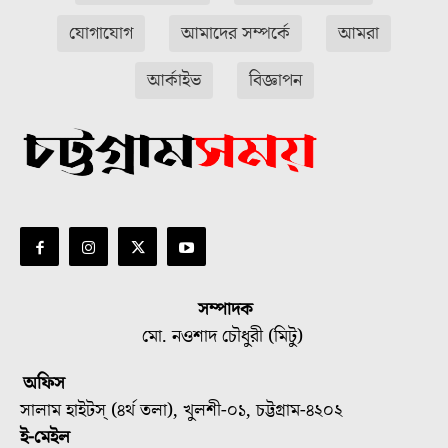
যোগাযোগ
আমাদের সম্পর্কে
আমরা
আর্কাইভ
বিজ্ঞাপন
সম্পাদক
মো. নওশাদ চৌধুরী (মিটু)
অফিস
সালাম হাইটস্ (৪র্থ তলা), খুলশী-০১, চট্টগ্রাম-৪২০২
ই-মেইল