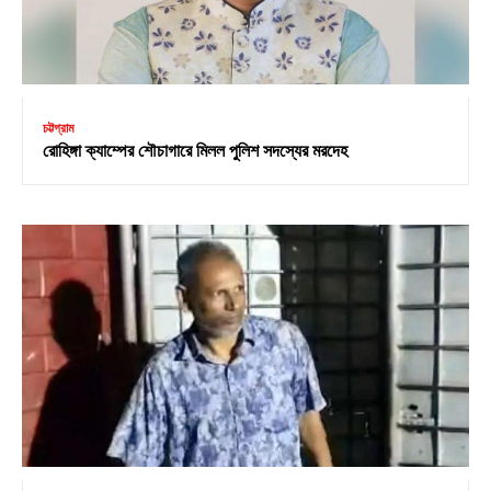
চট্টগ্রাম
রোহিঙ্গা ক্যাম্পের শৌচাগারে মিলল পুলিশ সদস্যের মরদেহ