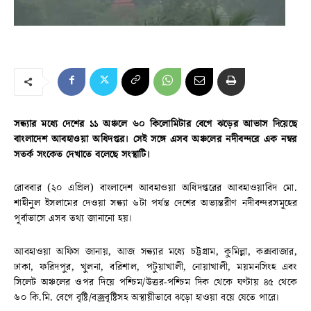
সন্ধ্যার মধ্যে দেশের ১১ অঞ্চলে ৬০ কিলোমিটার বেগে ঝড়ের আভাস দিয়েছে
বাংলাদেশ আবহাওয়া অধিদপ্তর। সেই সঙ্গে এসব অঞ্চলের নদীবন্দরে এক নম্বর
সতর্ক সংকেত দেখাতে বলেছে সংস্থাটি।
রোববার (২০ এপ্রিল) বাংলাদেশ আবহাওয়া অধিদপ্তরের আবহাওয়াবিদ মো.
শাহীনুল ইসলামের দেওয়া সন্ধ্যা ৬টা পর্যন্ত দেশের অভ্যন্তরীণ নদীবন্দরসমূহের
পূর্বাভাসে এসব তথ্য জানানো হয়।
আবহাওয়া অফিস জানায়, আজ সন্ধ্যার মধ্যে চট্টগ্রাম, কুমিল্লা, কক্সবাজার,
ঢাকা, ফরিদপুর, খুলনা, বরিশাল, পটুয়াখালী, নোয়াখালী, ময়মনসিংহ এবং
সিলেট অঞ্চলের ওপর দিয়ে পশ্চিম/উত্তর-পশ্চিম দিক থেকে ঘণ্টায় ৪৫ থেকে
৬০ কি.মি. বেগে বৃষ্টি/বজ্রবৃষ্টিসহ অস্থায়ীভাবে ঝড়ো হাওয়া বয়ে যেতে পারে।