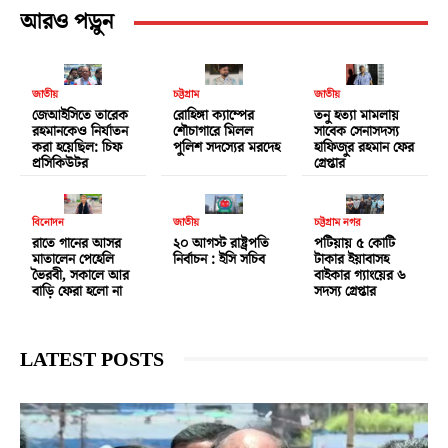
আরও পড়ুন
জাতীয়
চট্টগ্রাম
জাতীয়
জেআইসিতে তারেক
রোহিঙ্গা ক্যাম্পের
তনু হত্যা মামলায়
রহমানকেও নির্যাতন
শৌচাগারে মিলল
সাবেক সেনাসদস্য
করা হয়েছিল: চিফ
পুলিশ সদস্যের মরদেহ
হাফিজুর রহমান ফের
প্রসিকিউটর
গ্রেপ্তার
বিনোদন
জাতীয়
চট্টগ্রাম নগর
রাতে গানের আসর
২০ আগস্ট রাষ্ট্রপতি
পটিয়ায় ৫ কোটি
মাতালেন পেহেলি
নির্বাচন : ইসি সচিব
টাকার ইয়াবাসহ
ভৈরবী, সকালে আর
বাইকার গ্যাংয়ের ৬
বাড়ি ফেরা হলো না
সদস্য গ্রেপ্তার
LATEST POSTS