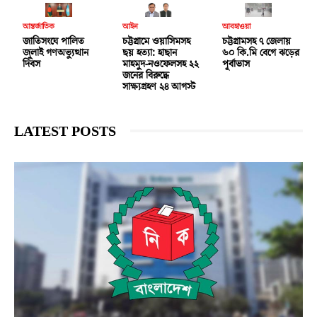
আন্তর্জাতিক
আইন
আবহাওয়া
জাতিসংঘে পালিত
চট্টগ্রামে ওয়াসিমসহ
চট্টগ্রামসহ ৭ জেলায়
জুলাই গণঅভ্যুত্থান
ছয় হত্যা: হাছান
৬০ কি.মি বেগে ঝড়ের
দিবস
মাহমুদ-নওফেলসহ ২২
পূর্বাভাস
জনের বিরুদ্ধে
সাক্ষ্যগ্রহণ ২৪ আগস্ট
LATEST POSTS