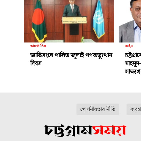
আন্তর্জাতিক
আইন
জাতিসংঘে পালিত জুলাই গণঅভ্যুত্থান
চট্টগ্র
দিবস
মাহমুদ
সাক্ষ্য
গোপনীয়তার নীতি
ব্যবহ