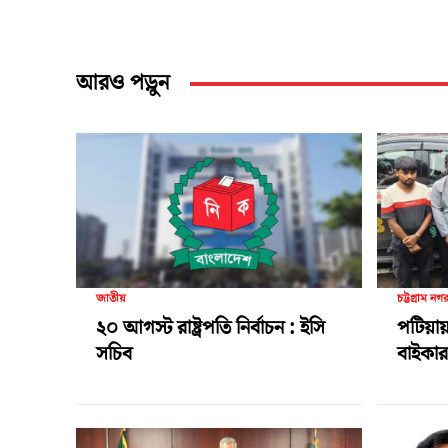
আরও পড়ুন
জাতীয়
চট্টগ্রাম নগ
২০ আগস্ট রাষ্ট্রপতি নির্বাচন : ইসি
পটিয়ায়
সচিব
বাইকার 