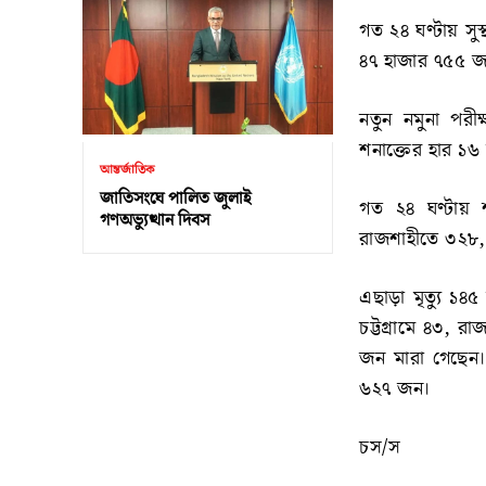
গত ২৪ ঘণ্টায় সু
৪৭ হাজার ৭৫৫ 
নতুন নমুনা পরী
শনাক্তের হার ১
আন্তর্জাতিক
জাতিসংঘে পালিত জুলাই
গত ২৪ ঘণ্টায় শ
গণঅভ্যুত্থান দিবস
রাজশাহীতে ৩২৮,
এছাড়া মৃত্যু ১৪
চট্টগ্রামে ৪৩, 
জন মারা গেছেন।
৬২৭ জন।
চস/স