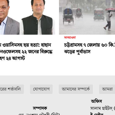
আবহাওয়া
ামে ওয়াসিমসহ ছয় হত্যা: হাছান
চট্টগ্রামসহ ৭ জেলায় ৬০ কি.
-নওফেলসহ ২২ জনের বিরুদ্ধে
ঝড়ের পূর্বাভাস
গ্রহণ ২৪ আগস্ট
ারের শর্তাবলি
যোগাযোগ
আমাদের সম্পর্কে
আমরা
অফিস
সম্পাদক
সালাম হাইটস্ (