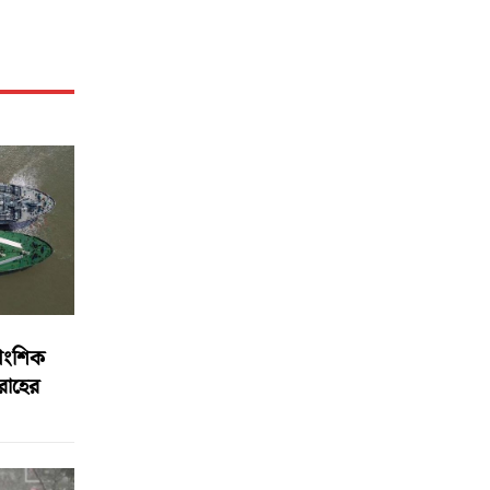
আংশিক
বরাহের