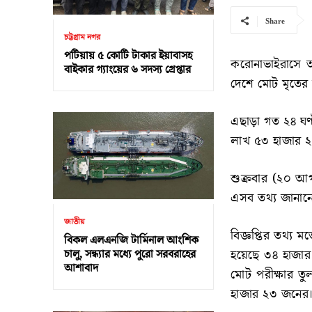
Share
চট্টগ্রাম নগর
পটিয়ায় ৫ কোটি টাকার ইয়াবাসহ
করোনাভাইরাসে আ
বাইকার গ্যাংয়ের ৬ সদস্য গ্রেপ্তার
দেশে মোট মৃতের 
এছাড়া গত ২৪ ঘণ্
লাখ ৫৩ হাজার 
শুক্রবার (২০ আগ
এসব তথ্য জানান
জাতীয়
বিজ্ঞপ্তির তথ্য 
বিকল এলএনজি টার্মিনাল আংশিক
হয়েছে ৩৪ হাজার 
চালু, সন্ধ্যার মধ্যে পুরো সরবরাহের
আশাবাদ
মোট পরীক্ষার ত
হাজার ২৩ জনের