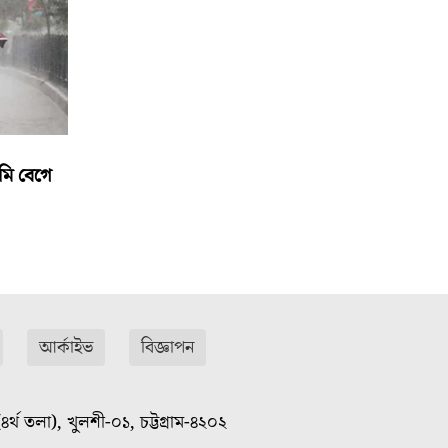
মি বেগে
আর্কাইভ
বিজ্ঞাপন
৪র্থ তলা), খুলশী-০১, চট্টগ্রাম-৪২০২