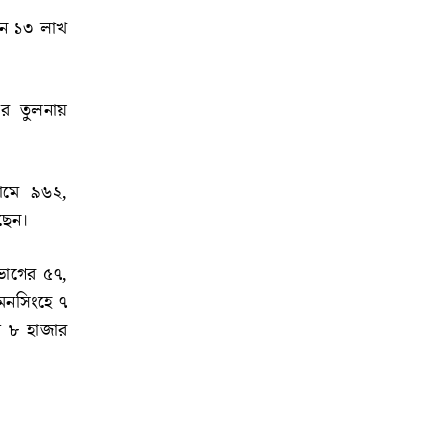
ছেন ১৩ লাখ
ার তুলনায়
রামে ৯৬২,
ছেন।
ভাগের ৫৭,
য়মনসিংহে ৭
ী ৮ হাজার