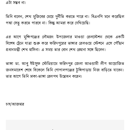
এটা সম্ভব না।
তিনি বলেন, শেখ মুজিবের মেয়ে দুর্নীতি করতে পারে না। বিএনপি মনে করেছিল
পদ্মা সেতু করতে পারবে না। কিন্তু আমরা করে দেখিয়েছি।
এর আগে মুন্সিগঞ্জের লৌহজং উপজেলার মাওয়া রেলস্টেশন থেকে একটি
বিশেষ ট্রেনে যাত্রা শুরু করে ফরিদপুরের ভাঙ্গার রেলওয়ে স্টেশনে এসে পৌঁছান
প্রধানমন্ত্রী শেখ হাসিনা। এ সময় তার বোন শেখ রেহানা সঙ্গে ছিলেন।
ভাঙ্গা ডা. আবু ইউসুফ স্টেডিয়ামে ফরিদপুর জেলা আওয়ামী লীগ আয়োজিত
জনসমাবেশ শেষে বিকেলে তিনি গোপালগঞ্জের টুঙ্গিপাড়ায় নিজ বাড়িতে যাবেন।
তার আগে তিনি ঢাকা-ভাঙ্গা রেলপথ উদ্বোধন করেন।
চস/আজহার