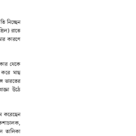
তি নিচ্ছেন
্রিল) রাতে
ঞার কারণে
িকার থেকে
শ করে মাছ
্গে ভারতের
াজ্ঞা উঠে
়ম করেছেন
িকশাচালক,
লে তালিকা