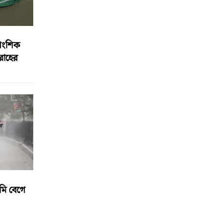
আংশিক
বরাহের
মি বেগে