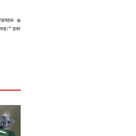
ারম্যান ও
নদের।” চাল