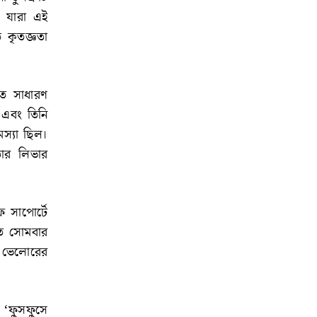
 যারা এই
 কৃতজ্ঞতা
তে সাধারণ
 এবং তিনি
স্যা ছিল।
ার লিভার
 সাপোর্টে
গত সোমবার
ে ভেলোরের
‘ফুসফুসে