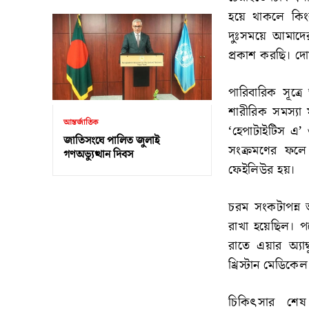
হয়ে থাকলে কিং
দুঃসময়ে আমাদের
প্রকাশ করছি। দ
পারিবারিক সূত্
শারীরিক সমস্যা
আন্তর্জাতিক
‘হেপাটাইটিস এ’ 
জাতিসংঘে পালিত জুলাই
সংক্রমণের ফলে
গণঅভ্যুত্থান দিবস
ফেইলিউর হয়।
চরম সংকটাপন্ন 
রাখা হয়েছিল। প
রাতে এয়ার অ্যা
খ্রিস্টান মেডি
চিকিৎসার শেষ 