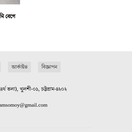
মি বেগে
আর্কাইভ
বিজ্ঞাপন
৪র্থ তলা), খুলশী-০১, চট্টগ্রাম-৪২০২
gramsomoy@gmail.com