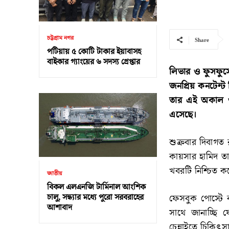
চট্টগ্রাম নগর
Share
পটিয়ায় ৫ কোটি টাকার ইয়াবাসহ
বাইকার গ্যাংয়ের ৬ সদস্য গ্রেপ্তার
লিভার ও ফুসফুসে
জনপ্রিয় কনটেন্ট 
তার এই অকাল ও 
এসেছে।
শুক্রবার দিবাগ
কায়সার হামিদ তা
খবরটি নিশ্চিত 
জাতীয়
বিকল এলএনজি টার্মিনাল আংশিক
চালু, সন্ধ্যার মধ্যে পুরো সরবরাহের
ফেসবুক পোস্টে কা
আশাবাদ
সাথে জানাচ্ছি 
চেন্নাইতে চিকিৎ