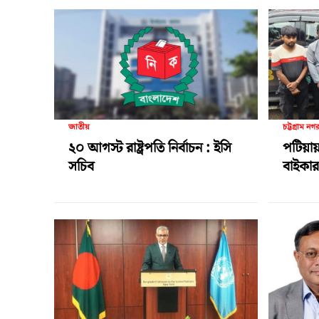
জাতীয়
চট্টগ্রাম নগ
২০ আগস্ট রাষ্ট্রপতি নির্বাচন : ইসি
পটিয়ায়
সচিব
বাইকার 