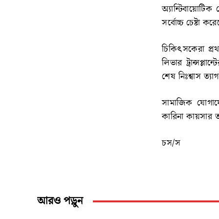
অ্যান্টিবায়োট
সর্বোচ্চ চেষ্টা ক
চিকিৎসকেরা প্র
লিভার ট্রান্সপ্লান
শেষ নিঃশ্বাস ত্য
সামাজিক যোগাযো
কারিনা কায়সার তর
চস/স
আরও পড়ুন