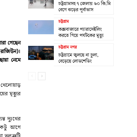
চট্টগ্রামসহ ৭ জেলায় ৬০ কি.মি
বেগে ঝড়ের পূর্বাভাস
চট্টগ্রাম
কক্সবাজারে প্যারাসেইলিং
করতে গিয়ে পর্যটকের মৃত্যু
মারা গেছেন
চট্টগ্রাম নগর
ি রাজিউন)।
চট্টগ্রামে জ্বলছে না চুলা,
ছায়া নেমে
বেড়েছে লোডশেডিং
া খেলোয়াড়
ের মৃত্যুর
ন্ত দুঃখের
 একটু আগে
ভুলত্রুটি