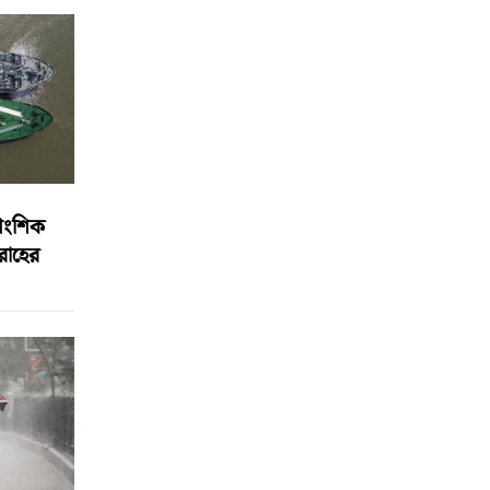
আংশিক
বরাহের