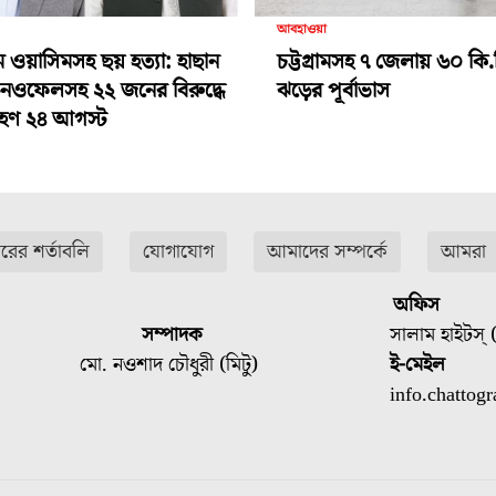
আবহাওয়া
ামে ওয়াসিমসহ ছয় হত্যা: হাছান
চট্টগ্রামসহ ৭ জেলায় ৬০ কি.
-নওফেলসহ ২২ জনের বিরুদ্ধে
ঝড়ের পূর্বাভাস
গ্রহণ ২৪ আগস্ট
ারের শর্তাবলি
যোগাযোগ
আমাদের সম্পর্কে
আমরা
অফিস
সম্পাদক
সালাম হাইটস্ (
মো. নওশাদ চৌধুরী (মিটু)
ই-মেইল
info.chatto