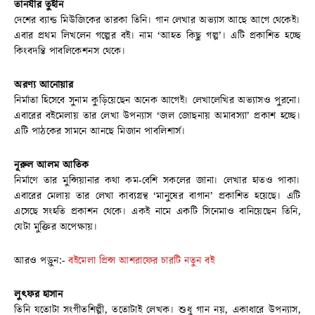
তানযীর তুহীন
দেশের ব্যান্ড মিউজিকের তারকা তিনি। গান লেখার অভ্যাস আছে আগে থেকেই।
এবার প্রথম লিখলেন গল্পের বই। নাম ‘আহত কিছু গল্প’। এটি প্রকাশিত হচ্ছে
কিংবদন্তি পাবলিকেশনস থেকে।
অরণ্য আনোয়ার
নির্মাতা হিসেবে সুনাম কুড়িয়েছেন অনেক আগেই। লেখালেখির অভ্যাসও পুরনো।
এবারের বইমেলায় তার লেখা উপন্যাস ‘জল জোছনায় অমাবস্যা’ প্রকাশ হচ্ছে।
এটি পাঠকের সামনে আনছে মিজান পাবলিশার্স।
নূরুল আলম আতিক
নির্মাণে তার মুন্সিয়ানার কথা কম-বেশি সকলের জানা। লেখার হাতও পাকা।
এবারের মেলায় তার লেখা কাব্যগ্রন্থ ‘মানুষের বাগান’ প্রকাশিত হয়েছে। এটি
এসেছে সংহতি প্রকাশন থেকে। একই নামে একটি সিনেমাও বানিয়েছেন তিনি,
যেটা মুক্তির অপেক্ষায়।
আরও পড়ুন:-
বইমেলা প্রিন্স আশরাফের চারটি নতুন বই
লুৎফর হাসান
তিনি যতোটা সংগীতশিল্পী, ততোটাই লেখক। শুধু গান নয়, একাধারে উপন্যাস,