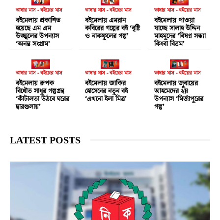
ভাষার মাস - বইয়ের মাস
ভাষার মাস - বইয়ের মাস
ভাষার মাস - বইয়ের মাস
বইমেলায় প্রকাশিত
বইমেলায় এমরান
বইমেলায় পাওয়া
হয়েছে এম এম
কবিরের গল্পের বই ‘বৃষ্টি
যাচ্ছে সালাহ উদ্দিন
উজ্জ্বলের উপন্যাস
ও নাকফুলের গল্প’
মাহমুদের ‘বিষণ্ন সন্ধ্যা
‘অনন্ত সংগ্রাম’
কিংবা বিভ্রম’
ভাষার মাস - বইয়ের মাস
ভাষার মাস - বইয়ের মাস
ভাষার মাস - বইয়ের মাস
বইমেলায় রূপক
বইমেলায় জাকির
বইমেলায় জুবায়ের
বিধৌত সাধুর গল্পগ্রন্থ
হোসেনের নতুন বই
আহমেদের ২য়
‘কাঁটালতা উঠবে ঘরের
‘এখনো ইলা মিত্র’
উপন্যাস ‘মির্জাপুরের
দ্বারগুলায়’
গল্প’
LATEST POSTS